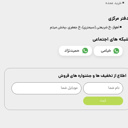
◾️ خرید عمده
فتر مرکزی
◾️ اهواز، خ شریعتی (سیمتری)، خ جعفری ،پخش میثم
بکه های اجتماعی
خیامی
حمیدنژاد
اطلاع از تخفیف ها و جشنواره های فروش
ثبت