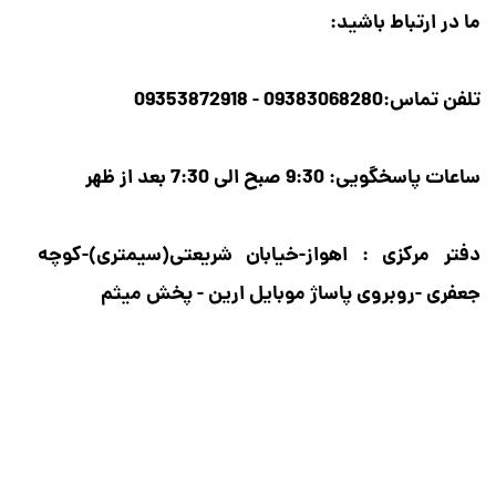
ما در ارتباط باشید:
تلفن تماس:09383068280 - 09353872918
ساعات پاسخگویی: 9:30 صبح الی 7:30 بعد از ظهر
​​​​​​​دفتر مرکزی : اهواز-خیابان شریعتی(سیمتری)-کوچه
جعفری -روبروی پاساژ موبایل ارین - پخش میثم