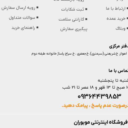
◾️ رویه ارسال سفارش
️ ارتباط با ما
◾️ ثبت شکایات
◾️ سوالات متداول
️ خرید عمده
◾️ گارانتی سلامت
◾️ راهنمای خرید
️ وبلاگ
پیگیری سفارش
فتر مرکزی
️ اهواز، خ شریعتی (سیمتری)، خ جعفری ، خ سراج پاساژ خانواده طبقه دوم
ماس با ما
نبه تا پنجشنبه
 و 18 عصر تا 21 شب
093644398
رصورت عدم پاسخ ، پیامک دهید.
فروشگاه اینترنتی موبوران