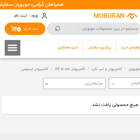
همراهان گرامی: موبوران سفارشات شما را در اسرع وقت ( 1 تا 2 روز کاری ) ارس
حساب کاربری من
MOBORAN
ورود
/
ثبت نام
⌕
تغییر گذر واژه
سبد خرید
۰
سفارشات
اهنمای خرید
پیگیری سفارش
خرید همکاری
خروج از حساب کاربری
موبوران
کامپیوتر و لپ تاپ
کامپیوتر All in one
کامپیوتر ایسوس
مرتبط‌ترین
هیچ محصولی یافت نشد.