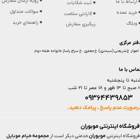
◾️ رویه ارسال سفارش
️ ارتباط با ما
◾️ ثبت شکایات
◾️ سوالات متداول
️ خرید عمده
◾️ گارانتی سلامت
◾️ راهنمای خرید
️ وبلاگ
پیگیری سفارش
فتر مرکزی
️ اهواز، خ شریعتی (سیمتری)، خ جعفری ، خ سراج پاساژ خانواده طبقه دوم
ماس با ما
نبه تا پنجشنبه
 و 18 عصر تا 21 شب
093644398
رصورت عدم پاسخ ، پیامک دهید.
فروشگاه اینترنتی موبوران
موبوران
فروشگاه اینترنتی
خدمتی دیگر است از
مجموعه خیام موبایل