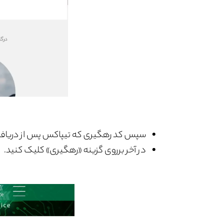
سپس کد رهگیری که تیپاکس پس از دریافت مر
در آخر برروی گزینه «رهگیری» کلیک کنید.