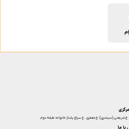
ام
مرکزی
ز، خ شریعتی (سیمتری)، خ جعفری ، خ سراج پاساژ خانواده طبقه دوم
با ما