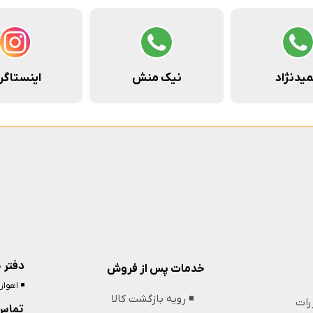
یدنژاد
نیک منش
اینستاگر
دفتر 
خدمات پس از فروش
◾️ اهوا
◾️ رویه بازگشت کالا
ررات
تماس 