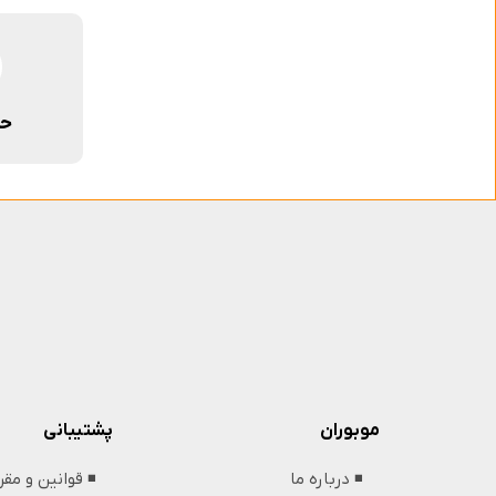
حم
پشتیبانی
موبوران
◾️ قوانین و مق
◾️ درباره ما