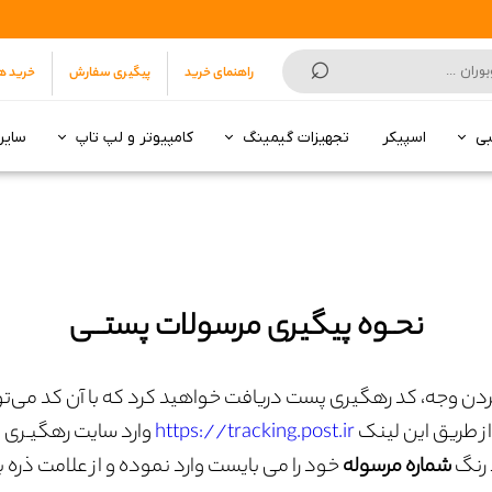
⌕
راهنمای خرید
پیگیری سفارش
خرید ه
بی
اسپیکر
تجهیزات گیمینگ
کامپیوتر و لپ تاپ
سایر
انکر | Anker
هارد SSD
سونی | Sony
5 تا 7 میلیون تومان
7 تا 10 میلیون تومان
تا 3 میلیون تومان
از 3 تا 5 میلیون تومان
از 5 تا 9 میلیون
از 10 تا 15 میلیون
از 16 میلیون به بالا
10 تا 15 میلیون تومان
15 میلیون تومان به بالا
مودم روتر ADSL
مودم روتر 3G/4G/5G
نحـوه پیگیری مرسولات پستــی
ت کردن وجه، کد رهگیری پست دریافت خواهید کرد که با آن کد می‌
ز طریق این لینک
https://tracking.post.ir
وارد سایت رهگیـری
 رنگ
شماره مرسوله
خود را می بایست وارد نموده و از علامت ذره 