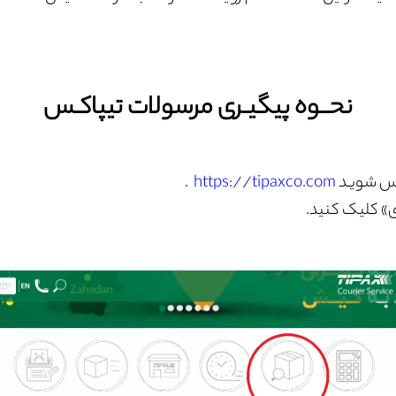
نحــوه پیگیـری مرسولات تیپاکـس
ـس شویـد
https://tipaxco.com
.
ی» کلیک کنید.