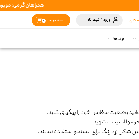
همراهان گرامی: موبوران سفارشات شما را در اسرع وقت ( 1 تا 2 روز کاری ) ا
ورود
/
ثبت نام
مکاری
سبد خرید
۰
حساب کاربری
من
برندها
تغییر گذر واژه
سفارشات
خروج از حساب
کاربری
توانید وضعیت سفارش خود را پیگیری کنید.
 مرسولات پست شوید.
بین شکل زرد رنگ برای جستجو استفاده نمایند.