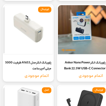
اورجینال
پاوربانک انکر Anker Nano Power
پاوربانک انکر مدل A1653 ظرفیت 5000
Bank 22.5W USB-C Connector
میلی آمپر ساعت
A1653 | ظرفیت 5000 میلی آمپر ساعت
اتمام موجودی
اتمام موجودی
اورجینال
اصل