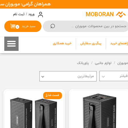
همراهان گرامی: موبوران سفارشات شما را در اسرع وقت ( 1 تا 2 روز کاری ) ارسال میکند
حساب کاربری من
MOBORAN
ورود
/
ثبت نام
⌕
تغییر گذر واژه
سبد خرید
۰
سفارشات
اهنمای خرید
پیگیری سفارش
خرید همکاری
خروج از حساب کاربری
موبوران
لوازم جانبی
پاوربانک
مرتبط‌ترین
فست شارژ