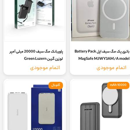
باتری پک مگ سیف اپل Battery Pack
پاوربانک مگ سیف 20000 میلی آمپر
MagSafe MJWY3AM/A model
لوزرن گرین Green Luzern
20000mAh Magsafe Powerbank
A2384
اتمام موجودی
اتمام موجودی
10000 mAh
گلوبال