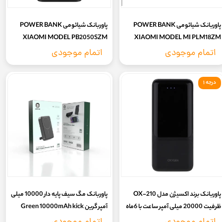
پاوربانک شیائومی POWER BANK
پاوربانک شیائومی POWER BANK
XIAOMI MODEL PB2050SZM
XIAOMI MODEL MI PLM18ZM
20000mAh سه پورت فست شارژ | 18
20000mAh سه پورت فست شارژ | ۵۰
اتمام موجودی
اتمام موجودی
وات - اورجینال
وات - اورجینال
درجه ۱
پاوربانک برند اکسیژن مدل OX-210
پاوربانک مگ سیف پایه دار 10000 میلی
ظرفیت 20000 میلی آمپر ساعت با 6ماه
آمپر گرین Green 10000mAh kick
گارانتی شرکتی
stand Powerbank with magsafe