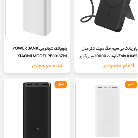
پاوربانک بی سیم مگ سیف انکر مدل
پاوربانک شیائومی POWER BANK
Zolo A1685 ظرفیت 10000 میلی آمپر
XIAOMI MODEL PB3018ZM
ساعتAnker Zolo Power Bank |
30000mAh سه پورت فست شارژ | 18
اتمام موجودی
اتمام موجودی
Wireless Charging with Flexible
وات - اورجینال
Stand
اصل
اصل