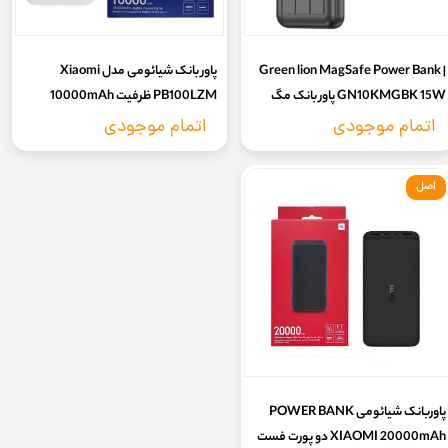
Green lion MagSafe Power Bank |
پاور بانک شیائومی مدل Xiaomi
GN10KMGBK 15W پاور بانک مگ
PB100LZM ظرفیت 10000mAh
سیف گریین لاین
اورجینال
اتمام موجودی
اتمام موجودی
اصل
پاوربانک شیائومی POWER BANK
XIAOMI 20000mAh دو پورت فست