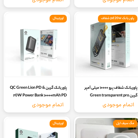
اتمام موجودی
اتمام موجودی
charger
پاور بانک pd 20w شفاف
اورجینال
پاوربانک شفاف پرو ۱۰۰۰۰ میلی آمپر
پاور بانک گرین & Green Lion PD‏ ‏QC
گرین Green transparent pro
Power Bank ۱۰۰۰۰mAh PD‏ ۲0W
۱۰۰۰۰mAh power bank
اتمام موجودی
اتمام موجودی
مگ سیف اپل
اورجینال