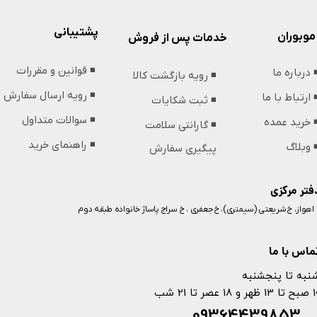
پشتیبانی
موبوران
خدمات پس از فروش
◾️ قوانین و مقررات
️ درباره ما
◾️ رویه بازگشت کالا
◾️ رویه ارسال سفارش
️ ارتباط با ما
◾️ ثبت شکایات
◾️ سوالات متداول
️ خرید عمده
◾️ گارانتی سلامت
◾️ راهنمای خرید
️ وبلاگ
پیگیری سفارش
فتر مرکزی
️ اهواز، خ شریعتی (سیمتری)، خ جعفری ، خ سراج پاساژ خانواده طبقه دوم
ماس با ما
نبه تا پنجشنبه
 و 18 عصر تا 21 شب
093644398