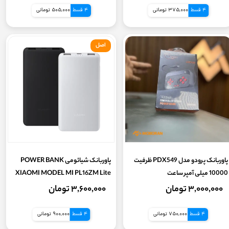
4 قسط
375,000 تومانی
4 قسط
505,000 تومانی
اصل
پاوربانک پرودو مدل PDX549 ظرفیت
پاوربانک شیائومی POWER BANK
10000 میلی آمپر ساعت
XIAOMI MODEL MI PL16ZM Lite
10000mAh سه پورت فست شارژ | 22.5
۳,۰۰۰,۰۰۰ تومان
۳,۶۰۰,۰۰۰ تومان
وات - اورجینال
4 قسط
750,000 تومانی
4 قسط
900,000 تومانی