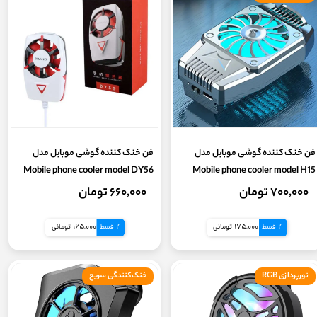
ظرفیت واقعی
وزن پاوربانک
فن خنک کننده گوشی موبایل مدل
فن خنک کننده گوشی موبایل مدل
Mobile phone cooler model DY56
Mobile phone cooler model H15
Plus
۷۰۰,۰۰۰ تومان
۶۶۰,۰۰۰ تومان
4 قسط
175,000 تومانی
4 قسط
165,000 تومانی
نورپردازی RGB
خنک‌کنندگی سریع