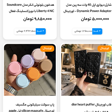
شارژر دیواری اپل 40 وات سه پین مدل
هدفون بلوتوثی انکر مدل Soundcore
Dynamic Power Adapter - اورجینال
Liberty 4 NC با نویز کنسلینگ فعال
(ANC) بهمراه گارانتی طلایی ایستا 18
۵,۰۰۰,۰۰۰ تومان
۹,۸۵۰,۰۰۰ تومان
ماه
4 قسط
1,250,000 تومانی
4 قسط
2,462,500 تومانی
اورجینال
اورجینال
قاب اورجینال dior heart puffer
پاپ سوکت سیلیکونی مگسیف
اورجینال silicon magsafe اپل apple