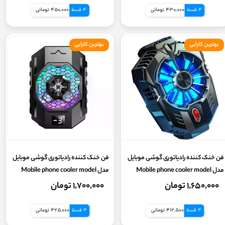
4 قسط
430,000 تومانی
4 قسط
450,000 تومانی
کانکتور
بهترین کارایی
بهترین کارایی
سازگاری
باتری داخلی
خنک کنندگی 360 درجه
دکمه تنظیم سرعت فن
فن خنک کننده رادیاتوری گوشی موبایل
فن خنک کننده رادیاتوری گوشی موبایل
مدل Mobile phone cooler model
مدل Mobile phone cooler model
پشتیبانی از سایز های
SL31
X20
۱,۶۵۰,۰۰۰ تومان
۱,۷۰۰,۰۰۰ تومان
کشور سازنده
4 قسط
412,500 تومانی
4 قسط
425,000 تومانی