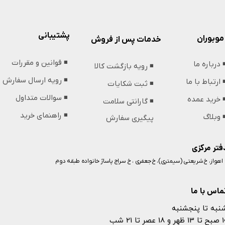
پشتیبانی
موبوران
خدمات پس از فروش
◾️ قوانین و مقررات
️ درباره ما
◾️ رویه بازگشت کالا
◾️ رویه ارسال سفارش
️ ارتباط با ما
◾️ ثبت شکایات
◾️ سوالات متداول
️ خرید عمده
◾️ گارانتی سلامت
◾️ راهنمای خرید
️ وبلاگ
پیگیری سفارش
فتر مرکزی
️ اهواز، خ شریعتی (سیمتری)، خ جعفری ، خ سراج پاساژ خانواده طبقه دوم
ماس با ما
نبه تا پنجشنبه
 و 18 عصر تا 21 شب