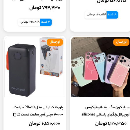
۵۶۰,۱۷۵ تومان
۷۹۴,۴۳۰ تومان
4 قسط
140,044 تومانی
4 قسط
198,608 تومانی
اورجینال
اورجینال
سیلیکون مگسیف اتوفوکوس
پاور بانک اوفی مدل PB-10 ظرفیت
اورجینال رنگهای پاستلی | silicone
۴۰۰۰۰ میلی آمپر ساعت فست شارژ |
Powerbank OFYI
magsafe autofocus
۱,۱۲۰,۳۵۰ تومان
۶,۱۵۰,۰۰۰ تومان