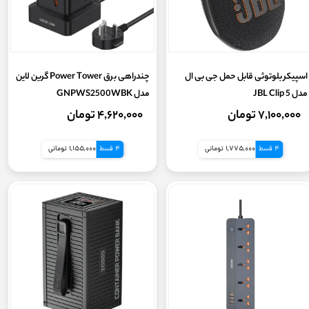
شعاع اتصال
پشتیبانی از مگ سیف
اسپیکر بلوتوثی قابل حمل جی بی ال
چندراهی برق Power Tower گرین لاین
قابلیت حذف نویز
مدل JBL Clip 5
مدل GNPWS2500WBK
۷,۱۰۰,۰۰۰ تومان
۴,۶۲۰,۰۰۰ تومان
شارژ بی سیم
4 قسط
1,775,000 تومانی
4 قسط
1,155,000 تومانی
شارژ سریع
انتقال بی سیم
نمایشگر دیجیتال
قابلیت انتقال اطلاعات