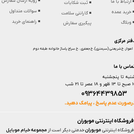
◾️ رویه ارسال سفارش
️ ارتباط با ما
◾️ ثبت شکایات
◾️ سوالات متداول
️ خرید عمده
◾️ گارانتی سلامت
◾️ راهنمای خرید
️ وبلاگ
پیگیری سفارش
فتر مرکزی
️ اهواز، خ شریعتی (سیمتری)، خ جعفری ، خ سراج پاساژ خانواده طبقه دوم
ماس با ما
نبه تا پنجشنبه
 و 18 عصر تا 21 شب
093644398
رصورت عدم پاسخ ، پیامک دهید.
فروشگاه اینترنتی موبوران
موبوران
فروشگاه اینترنتی
خدمتی دیگر است از
مجموعه خیام موبایل