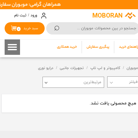
همراهان گرامی: موبوران سفارشات شما را در اسرع وقت ( 1 تا 2 روز کاری ) ارس
حساب کاربری من
MOBORAN
ورود
/
ثبت نام
⌕
تغییر گذر واژه
سبد خرید
۰
سفارشات
اهنمای خرید
پیگیری سفارش
خرید همکاری
خروج از حساب کاربری
موبوران
کامپیوتر و لپ تاپ
تجهیزات جانبی
درایو نوری
مرتبط‌ترین
هیچ محصولی یافت نشد.