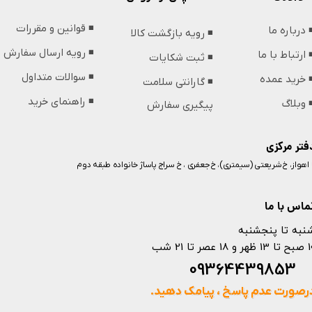
◾️ قوانین و مقررات
️ درباره ما
◾️ رویه بازگشت کالا
◾️ رویه ارسال سفارش
️ ارتباط با ما
◾️ ثبت شکایات
◾️ سوالات متداول
️ خرید عمده
◾️ گارانتی سلامت
◾️ راهنمای خرید
️ وبلاگ
پیگیری سفارش
فتر مرکزی
️ اهواز، خ شریعتی (سیمتری)، خ جعفری ، خ سراج پاساژ خانواده طبقه دوم
ماس با ما
نبه تا پنجشنبه
 و 18 عصر تا 21 شب
093644398
رصورت عدم پاسخ ، پیامک دهید.