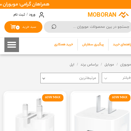
همراهان گرامی: موبوران سفارشات شما را در اسرع وقت ( 1 تا 2 روز کاری ) ارس
حساب کاربری من
MOBORAN
ورود
/
ثبت نام
⌕
تغییر گذر واژه
سبد خرید
۰
سفارشات
اهنمای خرید
پیگیری سفارش
خرید همکاری
خروج از حساب کاربری
موبوران
موبایل
براساس برند
اپل
مرتبط‌ترین
60W MAX
60W MAX