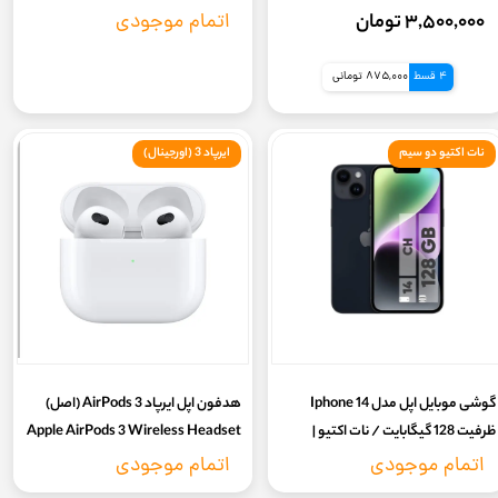
256 گیگابایت - رنگ مشکی
۳,۵۰۰,۰۰۰ تومان
اتمام موجودی
4 قسط
875,000 تومانی
نات اکتیو دو سیم
ایرپاد 3 (اورجینال)
گوشی موبایل اپل مدل Iphone 14
هدفون اپل ایرپاد 3 AirPods (اصل)
ظرفیت 128 گیگابایت / نات اکتیو |
Apple AirPods 3 Wireless Headset
CH/A دوسیم (گارانتی 18ماهه شرکتی
اتمام موجودی
اتمام موجودی
ریجسترشده)