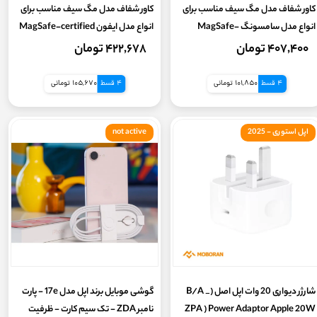
کاور شفاف مدل مگ سیف مناسب برای
کاور شفاف مدل مگ سیف مناسب برای
انواع مدل سامسونگ MagSafe-
انواع مدل ایفون MagSafe-certified
transparent case for Apple
certified transparent case for
۴۰۷,۴۰۰ تومان
۴۲۲,۶۷۸ تومان
Samsung
4 قسط
101,850 تومانی
4 قسط
105,670 تومانی
اپل استوری - 2025
not active
شارژر دیواری 20 وات اپل اصل (B/A _
گوشی موبایل برند اپل مدل 17e - پارت
ZPA ) Power Adaptor Apple 20W
نامبر ZDA - تک سیم کارت - ظرفیت