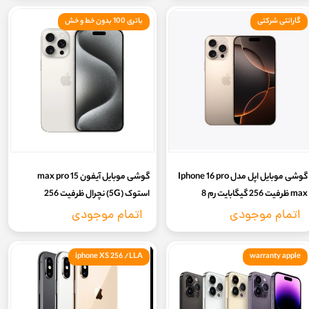
گارانتی شرکتی
باتری 100 بدون خط و خش
گوشی موبایل اپل مدل Iphone 16 pro
گوشی موبایل آیفون 15 max pro
max ظرفیت 256 گیگابایت رم 8
استوک (5G) نچرال ظرفیت 256
گیگابایت- نات اکتیو | پارت نامبر ZA/A
گیگابایت و رم 8 گیگابایت – دو سیم
اتمام موجودی
اتمام موجودی
- اصلی - (گارانتی 18ماه شرکتی- کد
کارت – ZA/A
فعالسازی رجیستری)
iphone XS 256 /LLA
warranty apple