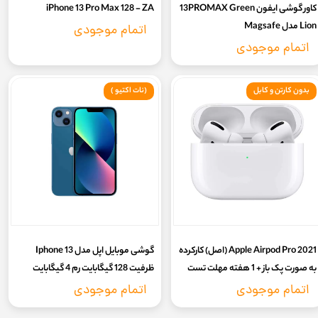
کاور گوشی ایفون 13PROMAX Green
iPhone 13 Pro Max 128 - ZA
Lion مدل Magsafe
اتمام موجودی
DELGADO/GNMAGD13OMCL|
اتمام موجودی
اصلی شرکتی با ضمانت مادام اصالت کالا
بدون کارتن و کابل
(نات اکتیو )
2021 Apple Airpod Pro (اصل) کارکرده
گوشی موبایل اپل مدل Iphone 13
به صورت پک باز + 1 هفته مهلت تست
ظرفیت 128 گیگابایت رم 4 گیگابایت
کالا
دوسیم کارت- not active | پارت نامبر
اتمام موجودی
اتمام موجودی
CH - اصلی - (گارانتی 18ماه شرکتی-