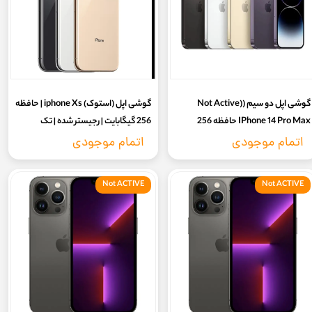
گوشی اپل دو سیم (Not Active)
گوشی اپل (استوک) iphone Xs | حافظه
IPhone 14 Pro Max حافظه 256
256 گیگابایت | رجیستر شده | تک
گیگابایت- آکبند/پلمب شرکتی - نات
سیمکارت | مشکی | Apple iphone Xs
اتمام موجودی
اتمام موجودی
اکتیو
256 LL/A (Stock) | بدون بازشدگی
سری M اصلی
Not ACTIVE
Not ACTIVE