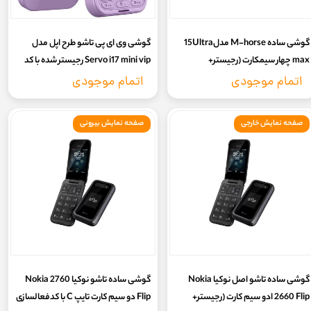
گوشی ساده M-horse مدل15Ultra
گوشی وی ای پی تاشو طرح اپل مدل
max چهار سیمکارت (رجیستر+
Servo i17 mini vip رجیستر شده با کد
کدفعالسازی) فول کیبورد
فعال سازی ( ۷ روز گارانتی سلامت کالا)
اتمام موجودی
اتمام موجودی
صفحه نمایش خارجی
صفحه نمایش بیرونی
گوشی ساده تاشو اصل نوکیا Nokia
گوشی ساده تاشو نوکیا Nokia 2760
2660 Flip ادو سیم کارت (رجیستر+
Flip دو سیم کارت تایپ C با کدفعالسازی