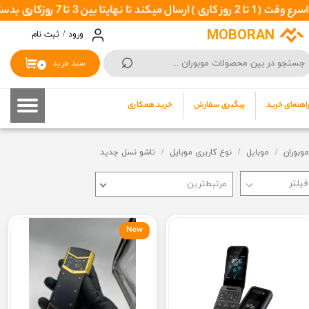
زکاری بدستتان برسد
حساب کاربری من
MOBORAN
ورود
/
ثبت نام
⌕
تغییر گذر واژه
سبد خرید
۰
سفارشات
اهنمای خرید
پیگیری سفارش
خرید همکاری
خروج از حساب کاربری
موبوران
موبایل
نوع کاربری موبایل
تاشو نسل جدید
مرتبط‌ترین
New