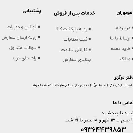
پشتیبانی
موبوران
خدمات پس از فروش
◾️ قوانین و مقررات
️ درباره ما
◾️ رویه بازگشت کالا
◾️ رویه ارسال سفارش
️ ارتباط با ما
◾️ ثبت شکایات
◾️ سوالات متداول
️ خرید عمده
◾️ گارانتی سلامت
◾️ راهنمای خرید
️ وبلاگ
پیگیری سفارش
فتر مرکزی
️ اهواز، خ شریعتی (سیمتری)، خ جعفری ، خ سراج پاساژ خانواده طبقه دوم
ماس با ما
نبه تا پنجشنبه
 و 18 عصر تا 21 شب
093644398