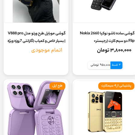
گوشی ساده تاشو نوکیا Nokia 2660
گوشی موبایل طرح ورتو مدل V888 pro
Flip دو سیم کارت (رجیستر+
| بسیار خاص و کمیاب (گارانتی 7روزه ویژه
کدفعالسازی) (بدون گارانتی) تاشو
تست و تعویض)
۳,۸۰۰,۰۰۰ تومان
اتمام موجودی
4 قسط
950,000 تومانی
پشتیبانی از 4 سیمکارت
طرح اپل