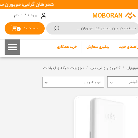
همراهان گرامی: موبوران سفارشات شما را در اسرع وقت ( 1 تا 2 روز کار
حساب کاربری من
MOBORAN
ورود
/
ثبت نام
⌕
تغییر گذر واژه
سبد خرید
۰
سفارشات
اهنمای خرید
پیگیری سفارش
خرید همکاری
خروج از حساب کاربری
موبوران
کامپیوتر و لپ تاپ
تجهیزات شبکه و ارتباطات
مرتبط‌ترین