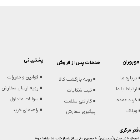
پشتیبانی
موبوران
خدمات پس از فروش
◾️ قوانین و مقررات
️ درباره ما
◾️ رویه بازگشت کالا
◾️ رویه ارسال سفارش
️ ارتباط با ما
◾️ ثبت شکایات
◾️ سوالات متداول
️ خرید عمده
◾️ گارانتی سلامت
◾️ راهنمای خرید
️ وبلاگ
پیگیری سفارش
فتر مرکزی
️ اهواز، خ شریعتی (سیمتری)، خ جعفری ، خ سراج پاساژ خانواده طبقه دوم