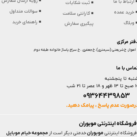
◾️ رویه ارسال سفارش
️ ارتباط با ما
◾️ ثبت شکایات
◾️ سوالات متداول
️ خرید عمده
◾️ گارانتی سلامت
◾️ راهنمای خرید
️ وبلاگ
پیگیری سفارش
فتر مرکزی
️ اهواز، خ شریعتی (سیمتری)، خ جعفری ، خ سراج پاساژ خانواده طبقه دوم
ماس با ما
نبه تا پنجشنبه
 و 18 عصر تا 21 شب
093644398
رصورت عدم پاسخ ، پیامک دهید.
فروشگاه اینترنتی موبوران
موبوران
فروشگاه اینترنتی
خدمتی دیگر است از
مجموعه خیام موبایل