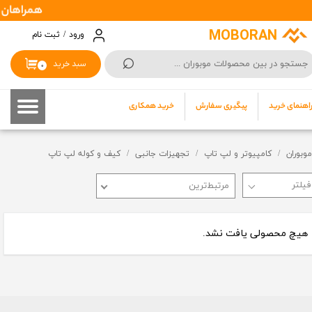
همراهان گرامی: موبوران سفارشات شما را
حساب کاربری من
MOBORAN
ورود
/
ثبت نام
⌕
تغییر گذر واژه
سبد خرید
۰
سفارشات
اهنمای خرید
پیگیری سفارش
خرید همکاری
خروج از حساب کاربری
موبوران
کامپیوتر و لپ تاپ
تجهیزات جانبی
کیف و کوله لپ تاپ
مرتبط‌ترین
هیچ محصولی یافت نشد.