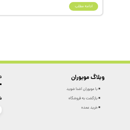
ادامه مطلب
وبلاگ موبوران
د
◾️
◾️ با موبوران آشنا شوید
ش
◾️ بازگشت به فروشگاه
◾️ خرید عمده