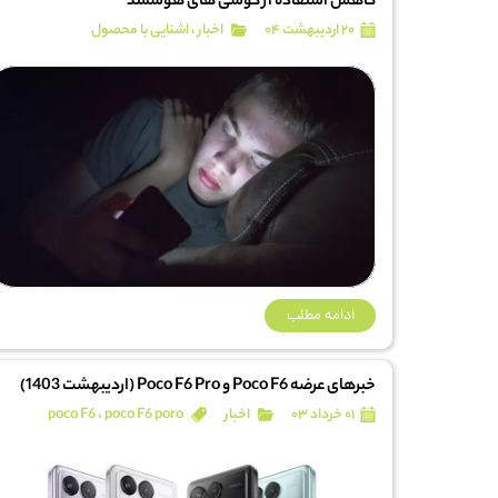
کاهش استفاده از گوشی های هوشمند
۲۰ اردیبهشت ۰۴
اخبار
،
اشنایی با محصول
ادامه مطلب
خبرهای عرضه Poco F6 و Poco F6 Pro (اردیبهشت 1403)
۰۱ خرداد ۰۳
اخبار
poco F6 poro
،
poco F6