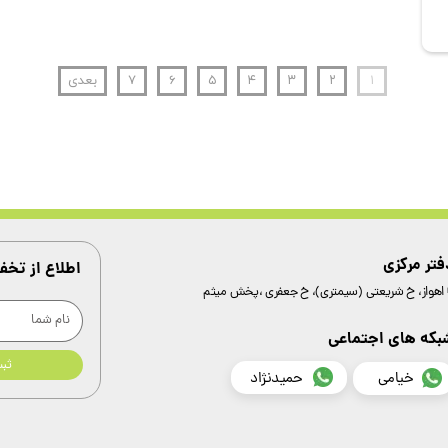
۱
۲
۳
۴
۵
۶
۷
بعدی
فتر مرکزی
اطلاع از تخ
 اهواز، خ شریعتی (سیمتری)، خ جعفری ،پخش میثم
بکه های اجتماعی
ثب
خیامی
حمیدنژاد