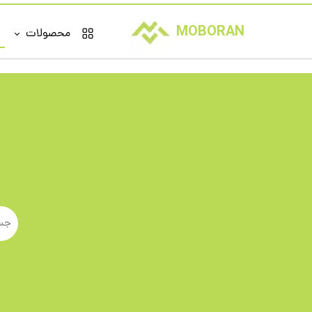
MOBORAN
محصولات
براساس برند
سامسونگ
نوکیا
شیائومی
کاترپیلار
هوپ
اودسن
کاجیتل
ال جی
اپل