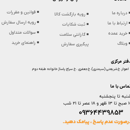
◾️ قوانین و مقررات
️ درباره ما
◾️ رویه بازگشت کالا
◾️ رویه ارسال سفارش
️ ارتباط با ما
◾️ ثبت شکایات
◾️ سوالات متداول
️ خرید عمده
◾️ گارانتی سلامت
◾️ راهنمای خرید
️ وبلاگ
پیگیری سفارش
فتر مرکزی
️ اهواز، خ شریعتی (سیمتری)، خ جعفری ، خ سراج پاساژ خانواده طبقه دوم
ماس با ما
نبه تا پنجشنبه
 و 18 عصر تا 21 شب
093644398
رصورت عدم پاسخ ، پیامک دهید.