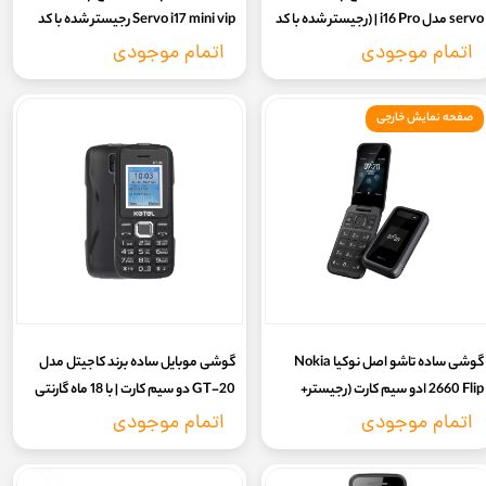
servo مدل i16 Pro | (رجیستر شده با کد
Servo i17 mini vip رجیستر شده با کد
فعال سازی) ( گارانتی 7روز تست و
فعال سازی ( ۷ روز گارانتی سلامت کالا)
اتمام موجودی
اتمام موجودی
تعویض کالا)
صفحه نمایش خارجی
گوشی ساده تاشو اصل نوکیا Nokia
گوشی موبایل ساده برند کاجیتل مدل
2660 Flip ادو سیم کارت (رجیستر+
GT-20 دو سیم‌ کارت | با 18 ماه گارنتی
کدفعالسازی) (با گارانتی ۱۸ ماهه) تاشو
شرکتی و رجیستری
اتمام موجودی
اتمام موجودی