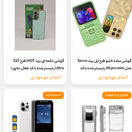
گوشی ساده تاشو طرح اپل برند Servo
گوشی دکمه ای برند HOT طرح S25
مدل i18 pro mini رجیستر شده با کد
Ultra رجیستر شده با کد فعال سازی (
فعال سازی ( ۷ روز گارانتی سلامت کالا)
بدون گارانتی شرکتی)
اتمام موجودی
اتمام موجودی
لاکچری و با کیفیت
4 سیم کارت