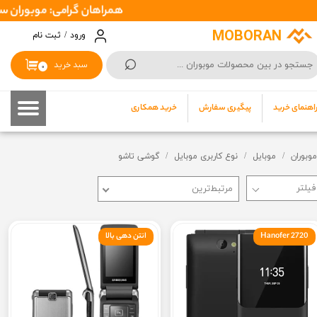
همراهان گرامی: موبوران سفارشات شما را در اسرع وقت ( 1 تا 2 روز کاری ) ارسال
حساب کاربری من
MOBORAN
ورود
/
ثبت نام
⌕
تغییر گذر واژه
سبد خرید
۰
سفارشات
اهنمای خرید
پیگیری سفارش
خرید همکاری
خروج از حساب کاربری
موبوران
موبایل
نوع کاربری موبایل
گوشی تاشو
مرتبط‌ترین
Hanofer 2720
انتن دهی بالا