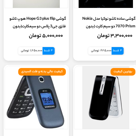
گوشی ساده تاشو نوکیا مدل Nokia
گوشی Hope G3 plus flip هوپ تاشو
7070 Prism دو سیم کارت (بدون
فلزی جی3 پلاس دو سیمکارت(بدون
گارانتی شرکتی) رجیستر+ کد فعالسازی
گارانتی شرکتی)
۳,۳۰۰,۰۰۰ تومان
۵,۰۰۰,۰۰۰ تومان
4 قسط
825,000 تومانی
4 قسط
1,250,000 تومانی
بهترین کیفیت
کیفیت عالی بدنه و فلت السیدی