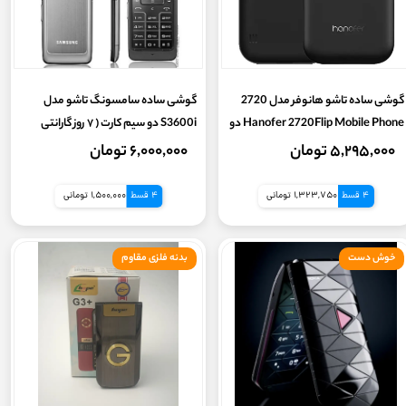
گوشی ساده تاشو هانوفر مدل 2720
گوشی ساده سامسونگ تاشو مدل
Hanofer 2720Flip Mobile Phone دو
S3600i دو سیم‌ کارت ( ۷ روز گارانتی
سیم کارت (18 ماه گارانتی شرکتی)
سلامت کالا . چنج سریال به همراه کد
۵,۲۹۵,۰۰۰ تومان
۶,۰۰۰,۰۰۰ تومان
رجیستر شرکتی حافظه ۱۲۸ مگابایت
فعالسازی)
4 قسط
1,323,750 تومانی
4 قسط
1,500,000 تومانی
خوش دست
بدنه فلزی مقاوم