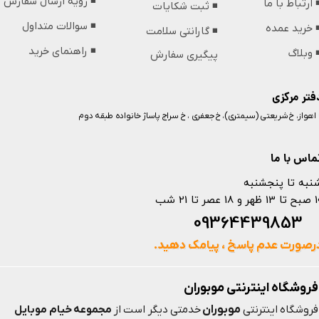
◾️ رویه ارسال سفارش
️ ارتباط با ما
◾️ ثبت شکایات
◾️ سوالات متداول
️ خرید عمده
◾️ گارانتی سلامت
◾️ راهنمای خرید
️ وبلاگ
پیگیری سفارش
فتر مرکزی
️ اهواز، خ شریعتی (سیمتری)، خ جعفری ، خ سراج پاساژ خانواده طبقه دوم
ماس با ما
نبه تا پنجشنبه
 و 18 عصر تا 21 شب
093644398
رصورت عدم پاسخ ، پیامک دهید.
فروشگاه اینترنتی موبوران
موبوران
فروشگاه اینترنتی
خدمتی دیگر است از
مجموعه خیام موبایل