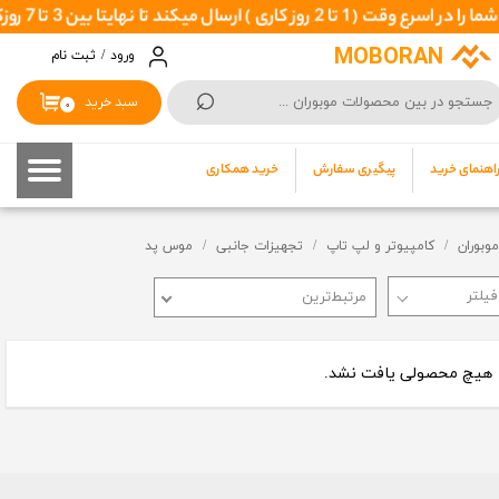
تا نهایتا بین 3 تا 7 روزکاری بدستتان برسد
حساب کاربری من
MOBORAN
ورود
/
ثبت نام
⌕
تغییر گذر واژه
سبد خرید
۰
سفارشات
اهنمای خرید
پیگیری سفارش
خرید همکاری
خروج از حساب کاربری
موبوران
کامپیوتر و لپ تاپ
تجهیزات جانبی
موس پد
مرتبط‌ترین
هیچ محصولی یافت نشد.