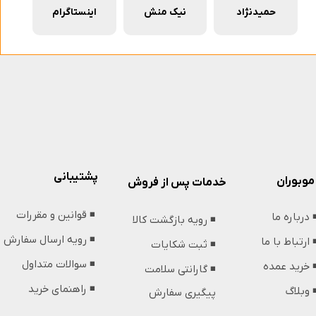
حمیدنژاد
نیک منش
اینستاگرام
پشتیبانی
موبوران
خدمات پس از فروش
◾️ قوانین و مقررات
️ درباره ما
◾️ رویه بازگشت کالا
◾️ رویه ارسال سفارش
️ ارتباط با ما
◾️ ثبت شکایات
◾️ سوالات متداول
️ خرید عمده
◾️ گارانتی سلامت
◾️ راهنمای خرید
️ وبلاگ
پیگیری سفارش