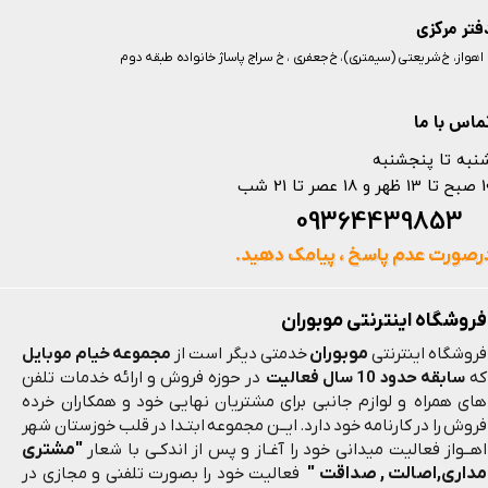
فتر مرکزی
️ اهواز، خ شریعتی (سیمتری)، خ جعفری ، خ سراج پاساژ خانواده طبقه دوم
ماس با ما
نبه تا پنجشنبه
 و 18 عصر تا 21 شب
093644398
رصورت عدم پاسخ ، پیامک دهید.
فروشگاه اینترنتی موبوران
موبوران
فروشگاه اینترنتی
خدمتی دیگر است از
مجموعه خیام موبایل
که
سابقه حدود 10 سال فعالیت
در حوزه فروش و ارائه خدمات تلفن
های همراه و لوازم جانبی برای مشتریان نهایی خود و همکاران خرده
فروش را در کارنامه خود دارد. ایــن مجموعه ابتـدا در قلب خوزستان شهر
"مشتری
اهــواز فعالیت میدانی خود را آغـاز و پس از اندکـی با شعار
مداری,اصالت , صداقت "
فعالیت خود را بصورت تلفنی و مجازی در