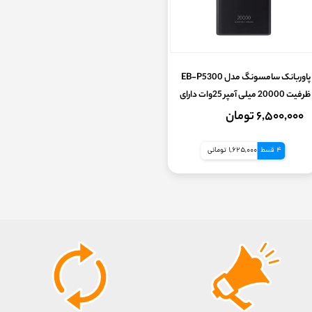
پاوربانک سامسونگ مدل EB-P5300
ظرفیت 20000 میلی آمپر 25وات دارای
شارژ سوپر فست و پی دی | Samsung
۶,۵۰۰,۰۰۰ تومان
powerbank P5300
4 قسط
1,625,000 تومانی