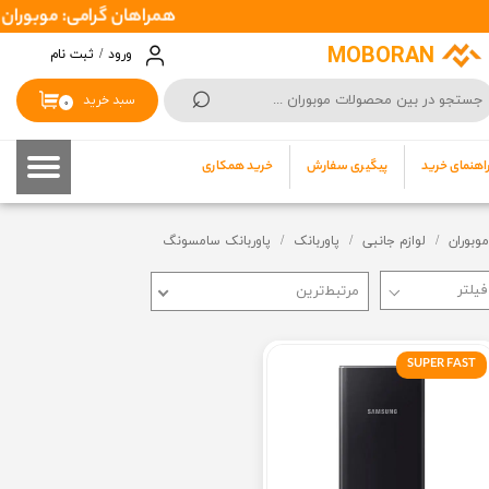
همراهان گرامی: موبوران سفارشات شما را در اسرع وقت ( 1 تا 2 رو
حساب کاربری من
MOBORAN
ورود
/
ثبت نام
⌕
تغییر گذر واژه
سبد خرید
۰
سفارشات
اهنمای خرید
پیگیری سفارش
خرید همکاری
خروج از حساب کاربری
موبوران
لوازم جانبی
پاوربانک
پاوربانک سامسونگ
مرتبط‌ترین
SUPER FAST