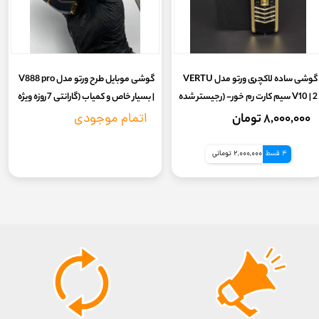
گوشی ساده لاکچری ورتو مدل VERTU
گوشی موبایل طرح ورتو مدل V888 pro
V10 | 2 سیم کارت رم خور- (رجیستر شده
| بسیار خاص و کمیاب (گارانتی 7روزه ویژه
با کدفعالسازی) (گارانتی 7روز سلامت
تست و تعویض)
۸,۰۰۰,۰۰۰ تومان
اتمام موجودی
کالا)
4 قسط
2,000,000 تومانی