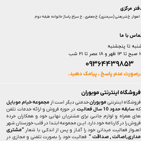
فتر مرکزی
️ اهواز، خ شریعتی (سیمتری)، خ جعفری ، خ سراج پاساژ خانواده طبقه دوم
ماس با ما
نبه تا پنجشنبه
 و 18 عصر تا 21 شب
093644398
رصورت عدم پاسخ ، پیامک دهید.
فروشگاه اینترنتی موبوران
موبوران
فروشگاه اینترنتی
خدمتی دیگر است از
مجموعه خیام موبایل
که
سابقه حدود 10 سال فعالیت
در حوزه فروش و ارائه خدمات تلفن
های همراه و لوازم جانبی برای مشتریان نهایی خود و همکاران خرده
فروش را در کارنامه خود دارد. ایــن مجموعه ابتـدا در قلب خوزستان شهر
"مشتری
اهــواز فعالیت میدانی خود را آغـاز و پس از اندکـی با شعار
مداری,اصالت , صداقت "
فعالیت خود را بصورت تلفنی و مجازی در