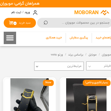
همراهان گرامی: موبوران سفارشات شما را در اسرع وقت ( 1 تا 2 رو
حساب کاربری من
MOBORAN
ورود
/
ثبت نام
⌕
تغییر گذر واژه
سبد خرید
۰
سفارشات
اهنمای خرید
پیگیری سفارش
خرید همکاری
خروج از حساب کاربری
موبوران
موبایل
براساس برند
ورتو vertu
مرتبط‌ترین
بسیار لاکچری و خاص!
New