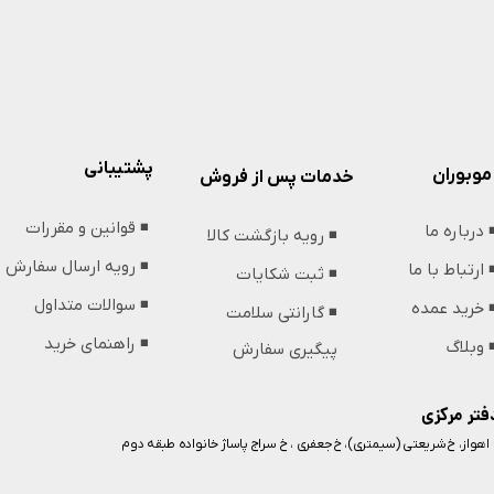
پشتیبانی
موبوران
خدمات پس از فروش
◾️ قوانین و مقررات
️ درباره ما
◾️ رویه بازگشت کالا
◾️ رویه ارسال سفارش
️ ارتباط با ما
◾️ ثبت شکایات
◾️ سوالات متداول
️ خرید عمده
◾️ گارانتی سلامت
◾️ راهنمای خرید
️ وبلاگ
پیگیری سفارش
فتر مرکزی
️ اهواز، خ شریعتی (سیمتری)، خ جعفری ، خ سراج پاساژ خانواده طبقه دوم