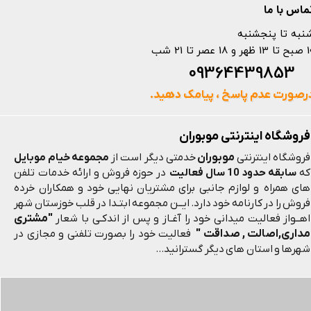
ماس با ما
نبه تا پنجشنبه
 و 18 عصر تا 21 شب
093644398
رصورت عدم پاسخ ، پیامک دهید.
فروشگاه اینترنتی موبوران
موبوران
فروشگاه اینترنتی
خدمتی دیگر است از
مجموعه خیام موبایل
که
سابقه حدود 10 سال فعالیت
در حوزه فروش و ارائه خدمات تلفن
های همراه و لوازم جانبی برای مشتریان نهایی خود و همکاران خرده
فروش را در کارنامه خود دارد. ایــن مجموعه ابتـدا در قلب خوزستان شهر
"مشتری
اهــواز فعالیت میدانی خود را آغـاز و پس از اندکـی با شعار
مداری,اصالت , صداقت "
فعالیت خود را بصورت تلفنی و مجازی در
شهرها و استان های دیگر گسترانید...