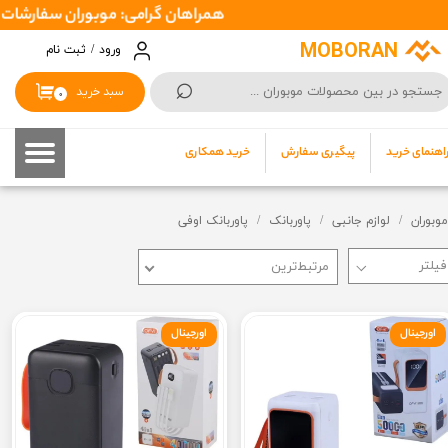
همراهان گرامی: موبوران سفارشات شما را در اسرع وقت ( 1 تا 2 روز کاری ) ارسال میکند تا 
حساب کاربری من
MOBORAN
ورود
/
ثبت نام
⌕
تغییر گذر واژه
سبد خرید
۰
سفارشات
اهنمای خرید
پیگیری سفارش
خرید همکاری
خروج از حساب کاربری
موبوران
لوازم جانبی
پاوربانک
پاوربانک اوفی
مرتبط‌ترین
اورجینال
اورجینال