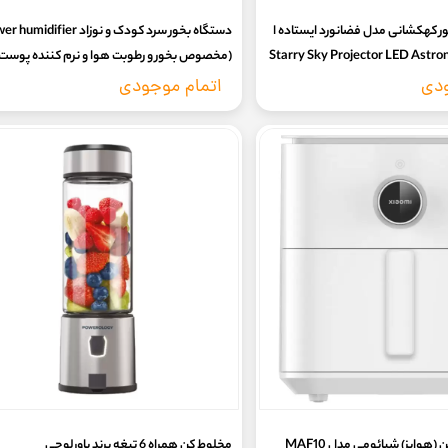
ور کهکشانی مدل فضانورد ایستاده ا
دستگاه بخور سرد کودک و نوزاد midifier
Starry Sky Projector LED Astron
(مخصوص بخور و رطوبت هوا و نرم کننده پوست
ودی
اتمام موجودی
سرخ کن بدون روغن (هواپز) شیائومی مدل MAF10
مخلوط کن همراه 6 تیغه برند پاورلوجی