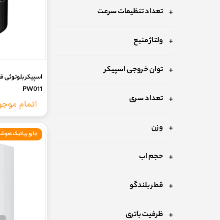
تعداد تنظیمات سرعت
ولتاژ منبع
توان خروجی اسپیکر
PW011
تعداد سری
اتمام موج
وزن
جارو رباتیک هوشم
حجم اب
قطر بلندگو
ظرفیت باتری