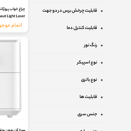
چراغ خواب پروژکت
قابلیت چرخش برس در دو جهت
aut Light Laser
اتمام موج
قابلیت کنترل دما
رنگ نور
نوع اسپیکر
نوع باتری
قابلیت ها
جنس سری