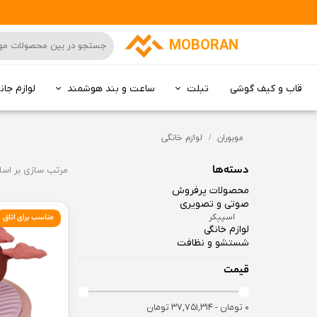
MOBORAN
قاب و کیف گوشی
تبلت
ساعت و بند هوشمند
لوازم جان
کامپیوتر All in one
موبوران
لوازم خانگی
دسته‌ها
مرتب سازی بر اس
محصولات پرفروش
صوتی و تصویری
اسپیکر
مناسب برای اتاق
لوازم خانگی
شستشو و نظافت
قیمت
۰ تومان - ۳۷,۷۵۱,۳۱۴ تومان