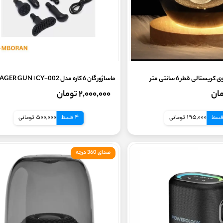
ستالی قطر 6 سانتی متر
ماساژور گان 6 کاره مدل CY-002 ا MASSAGER GUN
۲,۰۰۰,۰۰۰ تومان
195,000 تومانی
4 قسط
500,000 تومانی
صدای 360 درجه