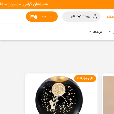
همراهان گرامی: موبوران سفارشات شما را در اسرع وقت ( 1 تا 2 روز کاری ) ارسال میکند تا نهایتا
ورود
/
ثبت نام
مکاری
سبد خرید
۰
حساب کاربری
من
برندها
تغییر گذر واژه
سفارشات
خروج از حساب
کاربری
دارای چراغ LED