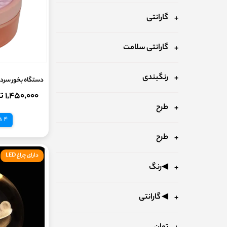
گارانتی
گارانتی سلامت
رنگبندی
دستگاه بخور سرد 
۱,۴۵۰,۰۰۰ تومان
طرح
4 قسط
طرح
دارای چراغ LED
◀رنگ
◀ گارانتی