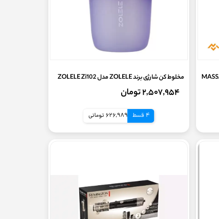
مخلوط کن شارژی برند ZOLELE مدل ZOLELE Zi102
۲,۵۰۷,۹۵۴ تومان
4 قسط
626,989 تومانی