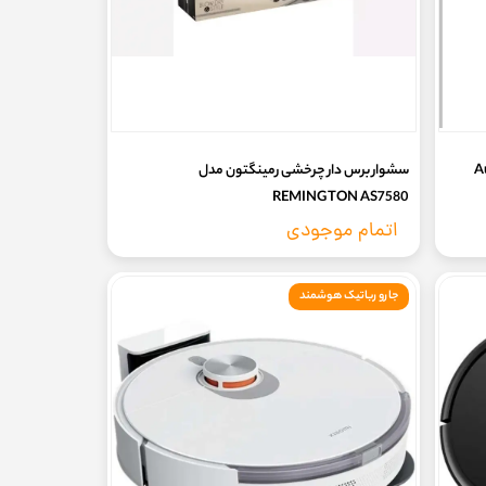
سشوار برس دار چرخشی رمینگتون مدل
REMINGTON AS7580
اتمام موجودی
جارو رباتیک هوشمند