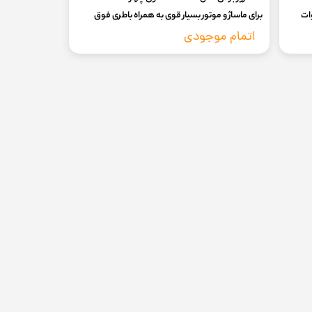
برای ماساژ و موتور بسیار قوی به همراه باطری فوق
العاده (گارانتی سلامت 7 روزه) | KH740
اتمام موجودی