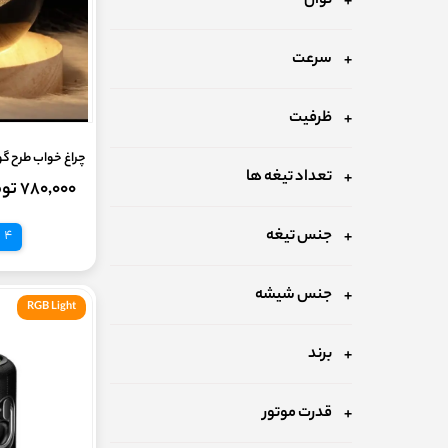
توان
سرعت
ظرفیت
چراغ خواب طرح گوی کری
تعداد تیغه ها
۷۸۰,۰۰۰ تومان
جنس تیغه
4 قسط
جنس شیشه
RGB Light
برند
قدرت موتور