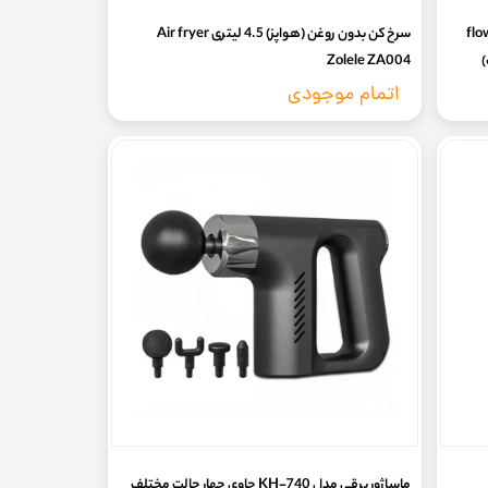
flower hu
سرخ کن بدون روغن (هواپز) 4.5 لیتری Air fryer
)
Zolele ZA004
اتمام موجودی
ماساژور برقی مدل KH-740 حاوی چهار حالت مختلف