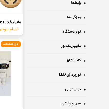
رابط‌ها
ویژگی ها
بخور ابر باران زا و چراغ خواب - r
اتمام موج
نوع دستگاه
چراغ کهکشانی
تغییر رنگ نور
کابل شارژ
نور پردازی LED
برس مویی
سری چرخشی