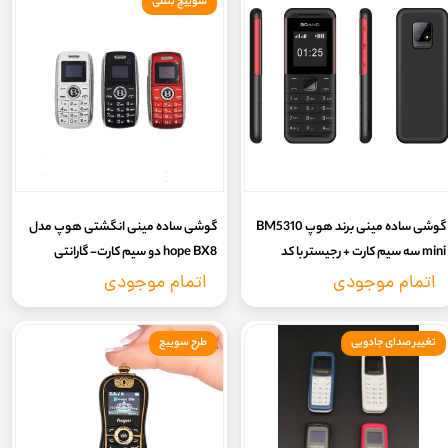
سوییچ بنتلی
گوشی ساده مینی برند هوپ BM5310
گوشی ساده مینی انگشتی هوپ مدل
mini سه سیم کارت + رجیستر با کد
hope BX8 دو سیم کارت- گارانتی
فعالسازی (بدون گارانتی شرکتی)
سلامت 7 روزه- (فاقد گارانتی شرکتی)
اتمام موجودی
اتمام موجودی
تغییر صدای جادویی
طرح سوییچ