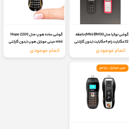
گوشی نوکیا مدلMini BM30|حافظه
گوشی ساده هوپ مدل Hope 2200
32مگابایت رام 4مگابایت (بدون گارانتی
mini مینی موبایل هوپ (بدون گارانتی
شرکتی)
شرکتی)
اتمام موجودی
اتمام موجودی
مینی موبایل- رم خور