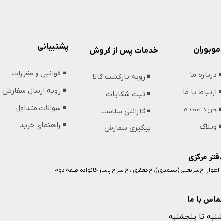
پشتیبانی
موبوران
خدمات پس از فروش
◾️ قوانین و مقررات
️ درباره ما
◾️ رویه بازگشت کالا
◾️ رویه ارسال سفارش
️ ارتباط با ما
◾️ ثبت شکایات
◾️ سوالات متداول
️ خرید عمده
◾️ گارانتی سلامت
◾️ راهنمای خرید
️ وبلاگ
پیگیری سفارش
فتر مرکزی
️ اهواز، خ شریعتی (سیمتری)، خ جعفری ، خ سراج پاساژ خانواده طبقه دوم
ماس با ما
نبه تا پنجشنبه