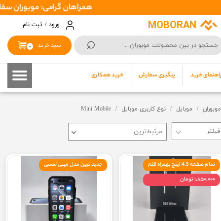
همراهان گرامی: موبوران سفارشات شما را در اسرع وقت ( 1 تا 2 روز کاری ) ارسال میکند 
حساب کاربری من
MOBORAN
ورود
/
ثبت نام
⌕
تغییر گذر واژه
سبد خرید
۰
سفارشات
اهنمای خرید
پیگیری سفارش
خرید همکاری
خروج از حساب کاربری
موبوران
موبایل
نوع کاربری موبایل
Mini Mobile
مرتبط‌ترین
تمام صفحه 4.5 اینچ بهمراه قلم
جدید ترین مدل مینی لمسی
۱,۸۵۰,۰۰۰ تومان