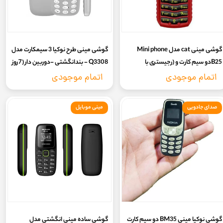
گوشی مینی cat مدل Mini phone
گوشی مینی طرح نوکیا 3 سیمکارت مدل
B25دو سیم کارت و (رجیستری با
Q3308 - بندانگشتی -دوربین دار (7روز
کدفعالسازی) (بدون گارانتی شرکتی)
گارانتی سلامت + رجیستر با کد
اتمام موجودی
اتمام موجودی
فعالسازی)
صدای جادویی
مینی موبایل
گوشی نوکیا مینی BM35 دو سیم کارت
گوشی ساده مینی انگشتی مدل