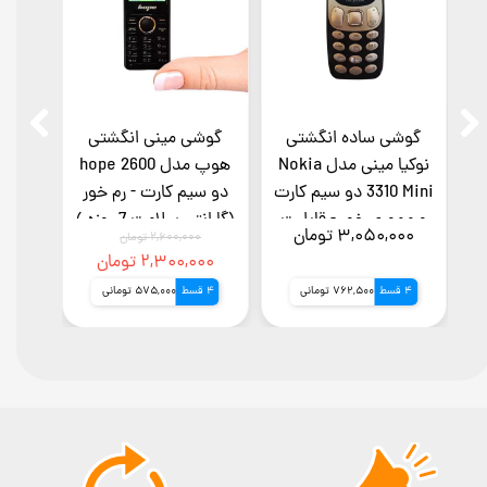
گوشی ساده انگشتی
گوشی مینی انگشتی
موب
نوکیا مینی مدل Nokia
هوپ مدل hope 2600
3310 Mini دو سیم کارت
دو سیم کارت - رم خور
قابلی
و مموری خور - قابلیت
(گارانتی سلامت 7 روزه )
هند
۳,۰۵۰,۰۰۰ تومان
,۰۰۰
۲,۶۰۰,۰۰۰ تومان
اتصال به عنوان هندزفری
موبا
۲,۳۰۰,۰۰۰ تومان
بلوتوث به موبایل-
کار
4 قسط
762,500 تومانی
4 قسط
575,000 تومانی
4 قسط
(بدون گارانتی شرکتی)
صدا
گ