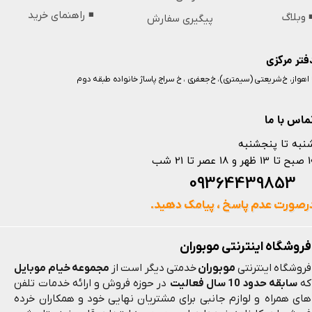
◾️ راهنمای خرید
️ وبلاگ
پیگیری سفارش
فتر مرکزی
️ اهواز، خ شریعتی (سیمتری)، خ جعفری ، خ سراج پاساژ خانواده طبقه دوم
ماس با ما
نبه تا پنجشنبه
 و 18 عصر تا 21 شب
093644398
رصورت عدم پاسخ ، پیامک دهید.
فروشگاه اینترنتی موبوران
موبوران
فروشگاه اینترنتی
خدمتی دیگر است از
مجموعه خیام موبایل
که
سابقه حدود 10 سال فعالیت
در حوزه فروش و ارائه خدمات تلفن
های همراه و لوازم جانبی برای مشتریان نهایی خود و همکاران خرده