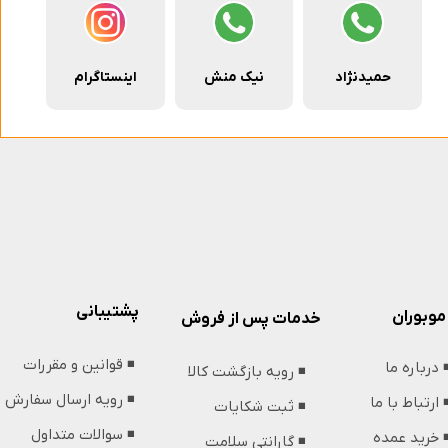
حمیدنژاد
نیک منش
اینستاگرام
پشتیبانی
موبوران
خدمات پس از فروش
◾️ قوانین و مقررات
️ درباره ما
◾️ رویه بازگشت کالا
◾️ رویه ارسال سفارش
️ ارتباط با ما
◾️ ثبت شکایات
◾️ سوالات متداول
️ خرید عمده
◾️ گارانتی سلامت