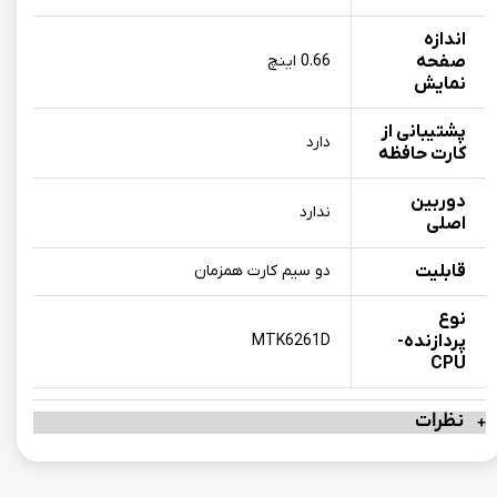
اندازه
صفحه
0.66 اینچ
نمایش
پشتیبانی از
دارد
کارت حافظه
دوربین
ندارد
اصلی
قابلیت
دو سیم کارت همزمان
نوع
پردازنده-
MTK6261D
CPU
نظرات