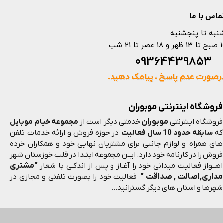
ماس با ما
نبه تا پنجشنبه
 و 18 عصر تا 21 شب
093644398
رصورت عدم پاسخ ، پیامک دهید.
فروشگاه اینترنتی موبوران
موبوران
فروشگاه اینترنتی
خدمتی دیگر است از
مجموعه خیام موبایل
که
سابقه حدود 10 سال فعالیت
در حوزه فروش و ارائه خدمات تلفن
های همراه و لوازم جانبی برای مشتریان نهایی خود و همکاران خرده
فروش را در کارنامه خود دارد. ایــن مجموعه ابتـدا در قلب خوزستان شهر
"مشتری
اهــواز فعالیت میدانی خود را آغـاز و پس از اندکـی با شعار
مداری,اصالت , صداقت "
فعالیت خود را بصورت تلفنی و مجازی در
شهرها و استان های دیگر گسترانید...