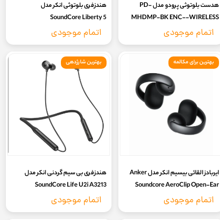
هدست بلوتوثی پرودو مدل PD-
هندزفری بلوتوثی انکر مدل
SoundCore Liberty 5
MHDMP-BK ENC--WIRELESS
اتمام موجودی
اتمام موجودی
بهترین برای مکالمه
بهترین شارژدهی
ایربادز القائی بیسیم انکر مدل Anker
هندزفری بی سیم گردنی انکر مدل
SoundCore Life U2i A3213
Soundcore AeroClip Open-Ear
Earbuds A3388 |
اتمام موجودی
اتمام موجودی