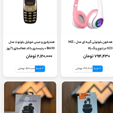
هدفون بلوتوثی گربه ای مدل MZ-
هندزفری و مینی موبایل بلوتوث مدل
023 در تنوع رنگ بالا
Bm10 + رجیستری با کد فعالسازی (7روز
گارانتی سلامت یا گارانتی شرکتی)
۷۹۴,۴۳۰ تومان
۲,۱۲۰,۰۰۰ تومان
4 قسط
198,608 تومانی
4 قسط
530,000 تومانی