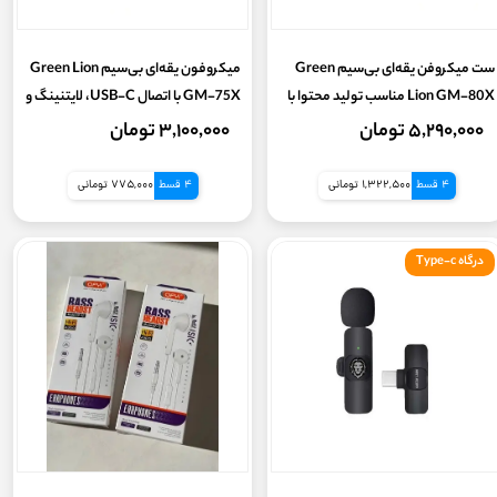
ست میکروفن یقه‌ای بی‌سیم Green
میکروفون یقه‌ای بی‌سیم Green Lion
Lion GM-80X مناسب تولید محتوا با
GM-75X با اتصال USB-C، لایتنینگ و
درگاه USB-C، لایتنینگ و AUX
USB-A
۵,۲۹۰,۰۰۰ تومان
۳,۱۰۰,۰۰۰ تومان
4 قسط
1,322,500 تومانی
4 قسط
775,000 تومانی
درگاه Type-c