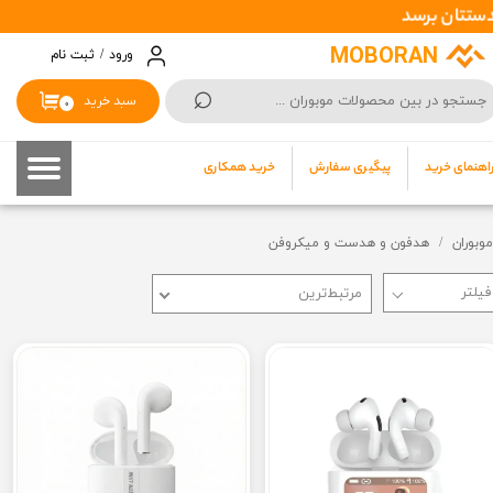
حساب کاربری من
MOBORAN
ورود
/
ثبت نام
⌕
تغییر گذر واژه
سبد خرید
۰
سفارشات
اهنمای خرید
پیگیری سفارش
خرید همکاری
خروج از حساب کاربری
موبوران
هدفون و هدست و میکروفن
مرتبط‌ترین