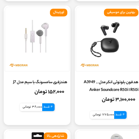
بهترین برای موسیقی
اورجینال
هدفون بلوتوثی انکر مدل A3949 _
هندزفری سامسونگ با سیم مدل j7
R50i ا Anker Soundcore R50i
۱۵۲,۰۰۰ تومان
Wireless Handsfree
۳,۱۰۰,۰۰۰ تومان
4 قسط
38,000 تومانی
4 قسط
775,000 تومانی
شارژدهی بالا