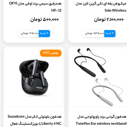
میکروفن یقه ای تکی گرین لاین مدل
هندزفری سیمی برند اوفی مدل OFYI
HF-12
Solo Wireless
۲,۱۰۰,۰۰۰ تومان
۵۰۰,۰۰۰ تومان
4 قسط
525,000 تومانی
4 قسط
125,000 تومانی
بهترین ANC
هدفون گردنی برند پاورولوجی مدل
هدفون بلوتوثی انکر مدل Soundcore
Toneflex Enc wireless neckband
Liberty 4 NC با نویز کنسلینگ فعال