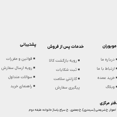
پشتیبانی
موبوران
خدمات پس از فروش
◾️ قوانین و مقررات
️ درباره ما
◾️ رویه بازگشت کالا
◾️ رویه ارسال سفارش
️ ارتباط با ما
◾️ ثبت شکایات
◾️ سوالات متداول
️ خرید عمده
◾️ گارانتی سلامت
◾️ راهنمای خرید
️ وبلاگ
پیگیری سفارش
فتر مرکزی
️ اهواز، خ شریعتی (سیمتری)، خ جعفری ، خ سراج پاساژ خانواده طبقه دوم