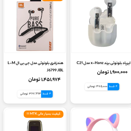
ایرپاد بلوتوثی برند x-Hanz مدل C21
هندزفری بلوتوثی مدل جی بی ال L-M
J6799 JBL
۱,۹۰۰,۰۰۰ تومان
۱,۴۵۱,۹۷۴ تومان
4 قسط
475,000 تومانی
4 قسط
362,994 تومانی
کیفیت بسیار عالی MTK !!!