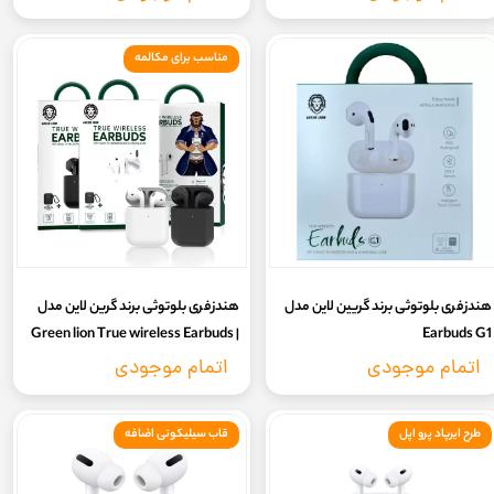
مناسب برای مکالمه
هندزفری بلوتوثی برند گریین لاین مدل
هندزفری بلوتوثی برند گرین لاین مدل
Green lion True wireless Earbuds |
Earbuds G1
TWS
اتمام موجودی
اتمام موجودی
طرح ایرپاد پرو اپل
قاب سیلیکونی اضافه