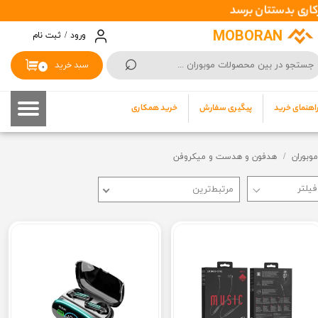
حساب کاربری من
MOBORAN
ورود
/
ثبت نام
⌕
تغییر گذر واژه
سبد خرید
۰
سفارشات
اهنمای خرید
پیگیری سفارش
خرید همکاری
خروج از حساب کاربری
موبوران
هدفون و هدست و میکروفن
مرتبط‌ترین