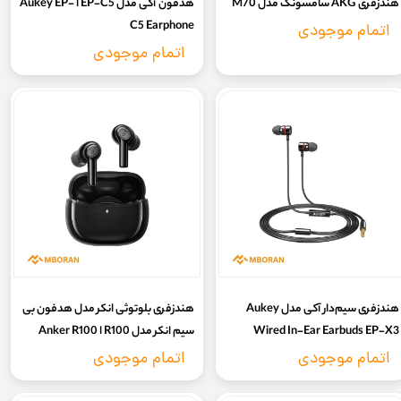
هندزفری AKG سامسونگ مدل M70
هدفون آکی مدل EP-C5 ا Aukey EP-
C5 Earphone
اتمام موجودی
اتمام موجودی
هندزفری سیم‌دار آکی مدل Aukey
هندزفری بلوتوثی انکر مدل هدفون بی
Wired In-Ear Earbuds EP-X3
سیم انکر مدل R100 ا Anker R100
wireless earbuds Soundcore
اتمام موجودی
اتمام موجودی