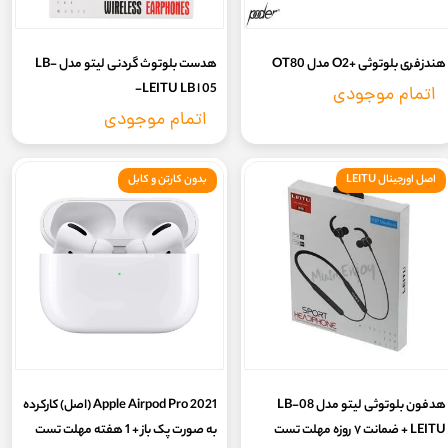
هندزفری بلوتوثی +O2 مدل OT80
هدست بلوتوث گردنی لیتو مدل LB-
05 ا LEITU LB-
اتمام موجودی
اتمام موجودی
اصل اورجینال LEITU
بدون کارتن و کابل
هدفون بلوتوثی لیتو مدل LB-08
2021 Apple Airpod Pro (اصل) کارکرده
LEITU + ضمانت ۷ روزه مهلت تست
به صورت پک باز + 1 هفته مهلت تست