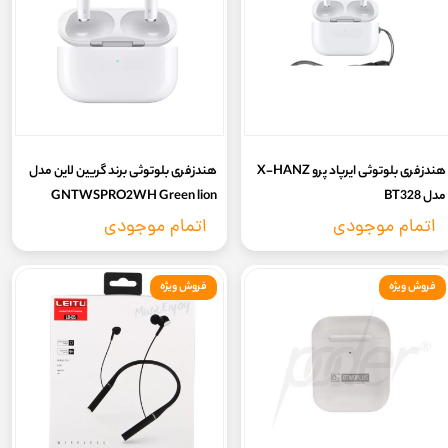
هندزفری بلوتوثی ایرپاد پرو X-HANZ
هندزفری بلوتوثی برند گریین لاین مدل
مدل BT328
GNTWSPRO2WH Green lion
Earbuds Pro2
اتمام موجودی
اتمام موجودی
فروش ویژه
فروش ویژه