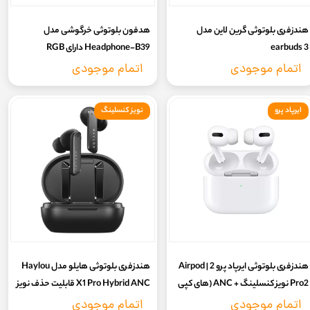
هندزفری بلوتوثی گرین لاین مدل
هدفون بلوتوثی خرگوشی مدل
earbuds 3
Headphone-B39 دارای RGB
اتمام موجودی
اتمام موجودی
ایرپاد پرو
نویز کنسلینگ
هندزفری بلوتوثی ایرپاد پرو 2 | Airpod
هندزفری بلوتوثی هایلو مدل Haylou
Pro2 نویز کنسلینگ + ANC (های کپی
X1 Pro Hybrid ANC قابلیت حذف نویز
درجه 1 سفارشی anc )
مکالمه+ گارانتی سلامت 7 روزه
اتمام موجودی
اتمام موجودی