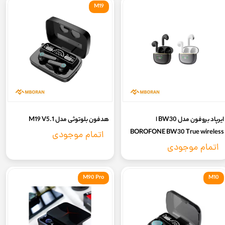
M19
ایرپاد بروفون مدل BW30 ا
هدفون بلوتوثی مدل M19 V5.1
BOROFONE BW30 True wireless
اتمام موجودی
stereo headset
اتمام موجودی
M90 Pro
M10