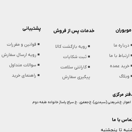
پشتیبانی
موبوران
خدمات پس از فروش
◾️ قوانین و مقررات
️ درباره ما
◾️ رویه بازگشت کالا
◾️ رویه ارسال سفارش
️ ارتباط با ما
◾️ ثبت شکایات
◾️ سوالات متداول
️ خرید عمده
◾️ گارانتی سلامت
◾️ راهنمای خرید
️ وبلاگ
پیگیری سفارش
فتر مرکزی
️ اهواز، خ شریعتی (سیمتری)، خ جعفری ، خ سراج پاساژ خانواده طبقه دوم
ماس با ما
نبه تا پنجشنبه