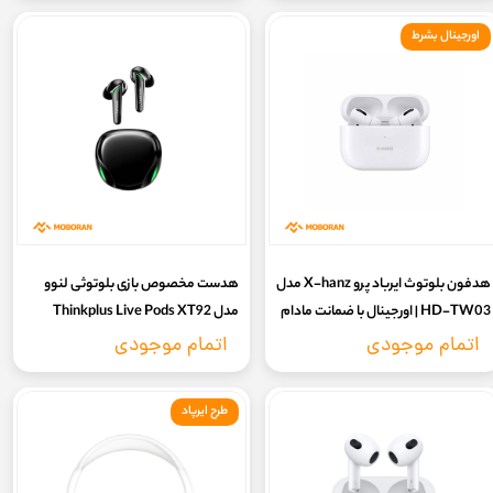
اورجینال بشرط
هدفون بلوتوث ایرباد پرو X-hanz مدل
هدست مخصوص بازی بلوتوثی لنوو
HD-TW03 | اورجینال با ضمانت مادام
مدل Thinkplus Live Pods XT92
اصالت و تست 7 روزه سلامت کالا
اتمام موجودی
اتمام موجودی
طرح ایرپاد