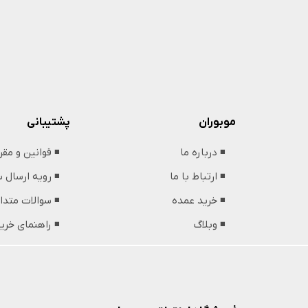
پشتیبانی
موبوران
◾️ قوانین و مق
◾️ درباره ما
◾️ رویه ارسال
◾️ ارتباط با ما
◾️ سوالات متدا
◾️ خرید عمده
◾️ راهنمای خری
◾️ وبلاگ