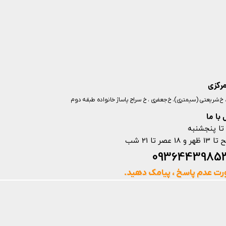
مرکزی
ز، خ شریعتی (سیمتری)، خ جعفری ، خ سراج پاساژ خانواده طبقه دوم
با ما
تا پنجشنبه
ت عدم پاسخ ، پیامک دهید.