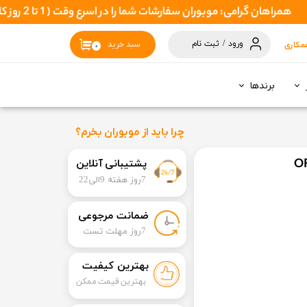
امی: موبوران سفارشات شما را در اسرع وقت ( 1 تا 2 روز کاری ) ارسال میکند تا نهایتا بین 3 تا 7 روزکاری بدستتان برسد
ورود
/
ثبت نام
مکاری
سبد خرید
۰
حساب کاربری
من
برندها
تغییر گذر واژه
سفارشات
چرا باید از موبوران بخرم؟
خروج از حساب
​​پشتیبانی آنلاین
کاربری
7روز هفته 9الی22
​ضمانت مرجوعی
​7روز مهلت تست
بهترین کیفیت
بهترین قیمت ممکن