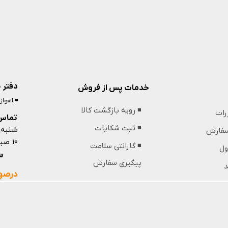
دفتر 
خدمات پس از فروش
◾️ اهوا
◾️ رویه بازگشت کالا
ررات
تماس 
شنبه 
◾️ ثبت شکایات
 سفارش
10 صبح تا 13 ظهر و 18 عصر تا 21 شب
◾️ گارانتی سلامت
ول
09364439853
پیگیری سفارش
د
درصور