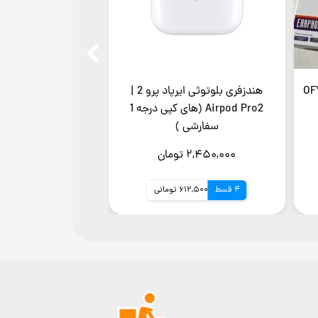
ی برند اوفی مدل OFYI
هندزفری بلوتوثی ایرپاد پرو 2 |
Airpod Pro2 (های کپی درجه 1
سفارشی )
۲,۴۵۰,۰۰۰ تومان
4 قسط
612,500 تومانی