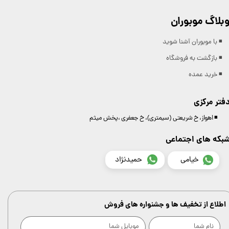
بلاگ موبوران
◾️ با موبوران آشنا شوید
◾️ بازگشت به فروشگاه
◾️ خرید عمده
فتر مرکزی
◾️ اهواز، خ شریعتی (سیمتری)، خ جعفری ،پخش میثم
بکه های اجتماعی
خیامی
حمیدنژاد
اطلاع از تخفیف ها و جشنواره های فروش