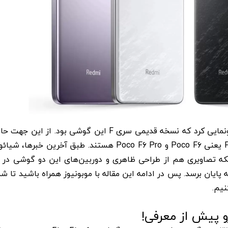
کمپانی پوکو تو می ماه سال گذشته از F5 Pro رونمایی کرد که نسخه قدیمی سری F این گوشی بود. از
طرفداران این برند، منتظر عرضه نسخه جدید سری F یعنی Poco F6 و Poco F6 Pro هستند. طبق آخرین خ
ص کرده است، بلکه تصاویری هم از طراحی ظاهری و دوربین‌های این دو گوشی در 
 پایان برسد. پس در ادامه این مقاله با موبونیوز همراه باشید تا شما