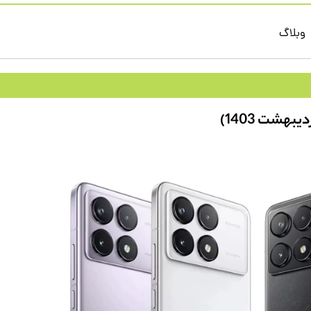
وبلاگ
بر اساس نوع کاربری
بر اساس قیمت
Mini Mobile
زیر 500 هزار تومان
گوشی ساده
500 تا یک میلیون تومان
گوشی مقاوم و ضدضربه
یک تا سه میلیون 
گوشی موبایل ضد آب
سه تا پنج میلیون 
گوشی های پرچمدار
پنج تا ده میلیون 
گوشی های میان رده
بالای ده میلیون تو
گوشی های اقتصادی
گوشی تاشو
تاشو نسل جدید
مناسب دانش آموزان