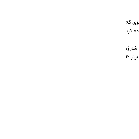
زی که
 را می‌توان از طریق صفحه مشخصات ردمی K70 مشاهده کرد
 6 پرو همراه با شارژر 120 واتی، کابل شارژ،
یک قاب محافظ و سوزن سیم کارت ارائه می‌شود. بر اساس اطلاعاتی که به تازگی از آمازون درز کرده است، قیمت مدل برتر 16