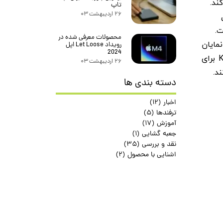
F6 پرو پرده‌برداری کند.
تاپ
۲۶ اردیبهشت ۰۳
محصولات معرفی شده در
مایان
رویداد Let Loose اپل
2024
می‌سازد. با این وجود، ویدئو تقریباً تأیید می‌کند که پوکو F6 پرو در واقع همان نسخه باز نام‌گذاری شده‌ی ردمی K70 برای
۲۶ اردیبهشت ۰۳
د.
دسته بندی ها
اخبار
(۱۲)
ترفندها
(۵)
آموزش
(۱۷)
جعبه گشایی
(۱)
نقد و بررسی
(۳۵)
اشنایی با محصول
(۲)