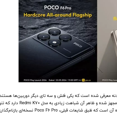
نز دایره در پشت بدنه معرفی شده است که یکی فلش و سه تای دیگر دوربین‌ها هستند
مدل به دوربین اصلی ۵۰ مگاپیکسلی به همراه OIS مجهز شده و ظاهر آن شباهت زیادی به
بازار چین عرضه شده است. این موضوع نشان‌دهنده آن است که ظبق شایعات قبلی، Poco F6 Pro نسخه‌ای بازنام