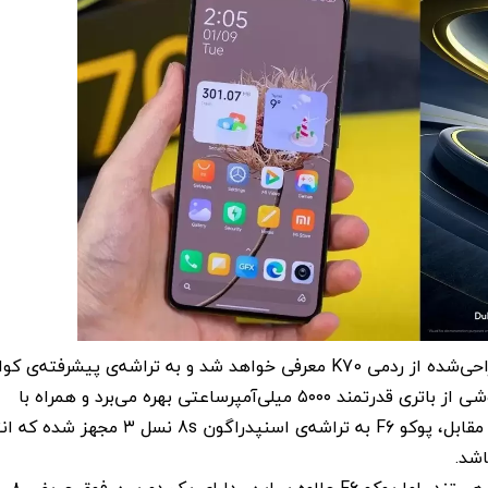
در این رویداد، پوکو F6 پرو به عنوان نسخه‌ای بازطراحی‌شده از ردمی K70 معرفی خواهد شد و به تراشه‌ی پیشرفته
اسنپدراگون ۸ نسل ۲ مجهز است. همچنین این گوشی از باتری قدرتمند ۵۰۰۰ میلی‌آمپرساعتی بهره می‌برد و همراه با
پشتیبانی از شارژ سریع ۱۲۰ واتی عرضه می‌شود. در مقابل، پوکو F6 به تراشه‌ی اسنپدراگون 8s نس
اشد.
هر دو گوشی به دوربین اصلی ۵۰ مگاپیکسلی مجهز هستند، اما پوکو F6 علاوه بر این، دارای یک دوربین فوق عریض ۸