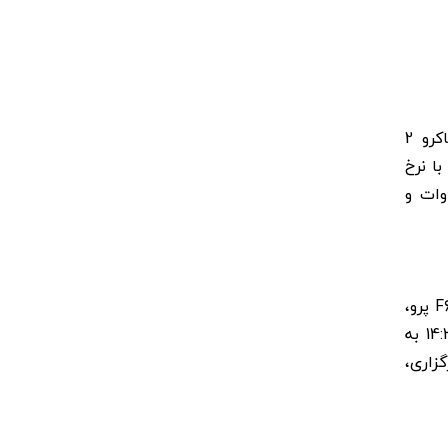
از نظر مشخصات، این گوشی دارای تراشه اسنپ‌دراگون 8 نسل 2، دوربین فوق عریض 8 مگاپیکسلی، دوربین ماکرو 2
و همچنین مجهز به نمایشگر OLED 6.67 اینچی 12 بیتی با نرخ
هرتز و رزولوشن 1440p، اسکن اثر انگشت داخل نمایشگر، باتری 5000 میلی‌آمپر ساعتی، شارژر 120 وات و
طبق خبرها، پوکو در تاریخ ۲۳ می (۳ خرداد) در دبی، از دو مدل جدید و قدرتمند میانرده خود یعنی پوکو F6 و پوکو F6 پرو،
رونمایی خواهد کرد. این مراسم ساعت 15 به وقت محلی دبی برگزار می‌شود که معادل 11 صبح به وقت گرینویچ و 14:30 به
زاری،