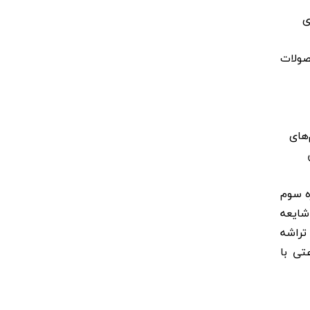
‌ای
 محصولات
نام‌های
ره سوم
وربین دوم که شایعه
ین ادعا می‌شود که Poco F6 مجهز به تراشه
و باتری ۵۰۰۰ میلی‌آمپر ساعتی با