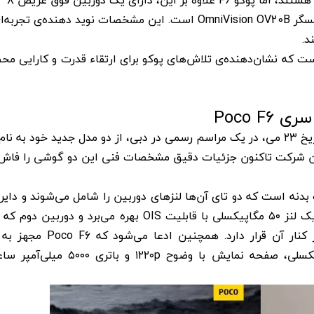
مگاپیکسلی و یک دوربین سلفی ۲۰ مگاپیکسلی با حسگر OmniVision OV20B است. این مشخصات نوید دهنده‌ی تجربه
د.
ا شعار HyperPower Evolved همراه است که نشان‌دهنده‌ی تلاش‌های پوکو برای ارتقاء قدرت و کارایی
Poco 
همانطور که گفتیم شرکت پوکو اعلام کرد که در تاریخ ۲۳ می، در یک مراسم رسمی در دبی، از دو مدل جدید خود به 
رداری خواهد کرد. این شرکت تاکنون جزئیات دقیق مشخصات فنی این دو گوشی را فاش
ی در پشت بدنه است که دو تای آن‌ها لنزهای دوربین را شامل می‌شوند و دای
هم فلش گوشی است. دوربین اصلی این مدل از یک لنز ۵۰ مگاپیکسلی با قابلیت OIS بهره می‌برد و د
شده دوربین فوق عریض ۸ مگاپیکسلی است، در کنار آن قرار دارد. همچن
Snapdragon 8s Gen 3، دوربین سلفی ۲۰ مگاپیکسلی، صفحه نمایش با وضوح ۱۲۲۰p 