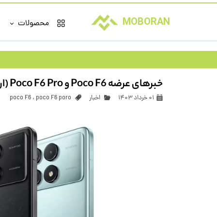
MOBORAN
محصولات
براساس برند
سامسونگ
خبرهای عرضه Poco F6 و Poco F6 Pro (اردیبهشت 1403)
نوکیا
شیائومی
۰۱ خرداد ۱۴۰۳
اخبار
poco F6 poro
،
poco F6
کاترپیلار
هوپ
اودسن
کاجیتل
ال جی
اپل