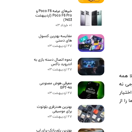
خبرهای عرضه Poco F6 و
Poco F6 Pro (اردیبهشت
1403)
۰۱ خرداد ۰۳
مقایسه بهترین کنسول
های دستی
۲۷ اردیبهشت ۰۳
نحوه اتصال دسته بازی به
اندروید باکس
۲۷ اردیبهشت ۰۳
 این جهت حالا همه
برها، شیائومی نه
معرفی هوش مصنوعی
GPT-4o
اختیار
۲۷ اردیبهشت ۰۳
 را از
بهترین هندزفری بلوتوث
برای موسیقی
۲۷ اردیبهشت ۰۳
بهترین پاوربانک برای لپ