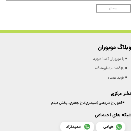
ارسال
بلاگ موبوران
◾️ با موبوران آشنا شوید
◾️ بازگشت به فروشگاه
◾️ خرید عمده
فتر مرکزی
◾️ اهواز، خ شریعتی (سیمتری)، خ جعفری ،پخش میثم
بکه های اجتماعی
خیامی
حمیدنژاد