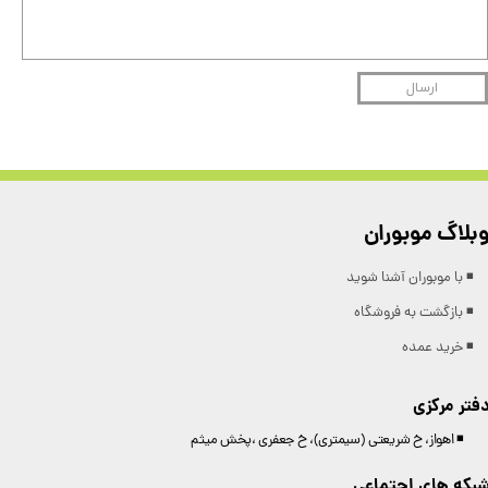
ارسال
بلاگ موبوران
◾️ با موبوران آشنا شوید
◾️ بازگشت به فروشگاه
◾️ خرید عمده
فتر مرکزی
◾️ اهواز، خ شریعتی (سیمتری)، خ جعفری ،پخش میثم
بکه های اجتماعی