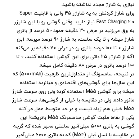
نیازی به شارژ مجدد نداشته باشید.
برای شارژ کردنش به یه شارژر 45 واتی با قابلیت Super
Fast Charging 2.0 نیاز دارید. وقتی گوشی رو با این شارژر
به برق می‌زنید در عرض 30 دقیقه حدود 50 درصد از باتری
شارژ میشه و تا یک ساعت، به شارژ 90 درصد میرسه. این
شارژر 0 تا 100 درصد باتری رو در عرض 70 دقیقه پر می‌کنه.
اگه از شارژر 25 واتی برای این گوشی استفاده کنید، 0 تا
100 درصد باتری در عرض 80 دقیقه کامل میشه.
در نتیجه، سامسونگ از متداول‌ترین ظرفیت (5000mAh) که
این سال‌ها برای گوشی‌های اقتصادی و میانرده استفاده
میشه برای گوشی M55 استفاده کرده ولی روی سرعت شارژ
مانور داده. ولی در مقایسه با خیلی از گوشی‌ها، سرعت شارژ
M55 خیلی هم زیاد نیست و در حد متوسط عمل می‌کنه.
یکی از نقاط مثبت گوشی سامسونگ M55 باتریشه! این
گوشی به باتری 5000 میلی‌آمپر ساعتی مجهز شده که گرچه
در مقایسه با نسل قبلی (M54) که به باتری 6000 میلی‌آمپر