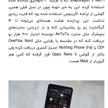
Snapdragon 7 Gen 1 که با فرایند 4 نانومتری ساخته شده
استفاده کرده. این یه خبر خوبه چون در نسل قبلی همین
گوشی از تراشه اگزینوس استفاده شده بود که قدرت زیادی
نداشت. این پردازنده هشت هسته‌ای می‌تونه تا 12
گیگابایت رم رو پشتیبانی کنه و در ارزیابی سایت‌های
بنچمارک مثل سایت AnTuTu تونسته امتیاز 600 هزار رو
دریافت کنه که در مقابسه با رقبایی مثل OnePlus Nord
CE4 یا Nothing Phone (2a) امتیاز کمتری دریافت کرده ولی
بالاتر از گوشی Oppo Reno 11 قرار گرفته که کمی هم
گرون‌تر از M55 هست.