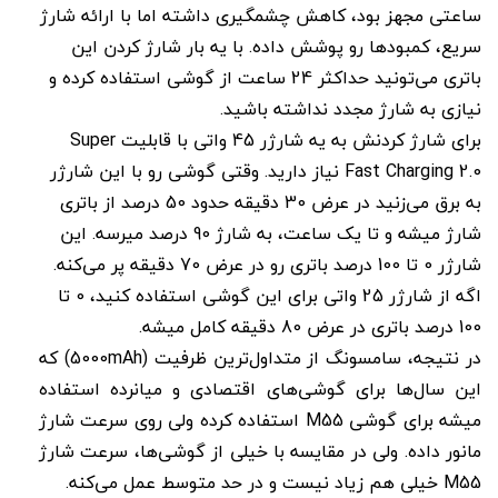
ساعتی مجهز بود، کاهش چشمگیری داشته اما با ارائه شارژ‌
سریع، کمبودها رو پوشش داده. با یه بار شارژ کردن این
باتری می‌تونید حداکثر 24 ساعت از گوشی استفاده کرده و
نیازی به شارژ مجدد نداشته باشید.
برای شارژ کردنش به یه شارژر 45 واتی با قابلیت Super
Fast Charging 2.0 نیاز دارید. وقتی گوشی رو با این شارژر
به برق می‌زنید در عرض 30 دقیقه حدود 50 درصد از باتری
شارژ میشه و تا یک ساعت، به شارژ 90 درصد میرسه. این
شارژر 0 تا 100 درصد باتری رو در عرض 70 دقیقه پر می‌کنه.
اگه از شارژر 25 واتی برای این گوشی استفاده کنید، 0 تا
100 درصد باتری در عرض 80 دقیقه کامل میشه.
در نتیجه، سامسونگ از متداول‌ترین ظرفیت (5000mAh) که
این سال‌ها برای گوشی‌های اقتصادی و میانرده استفاده
میشه برای گوشی M55 استفاده کرده ولی روی سرعت شارژ
مانور داده. ولی در مقایسه با خیلی از گوشی‌ها، سرعت شارژ
M55 خیلی هم زیاد نیست و در حد متوسط عمل می‌کنه.