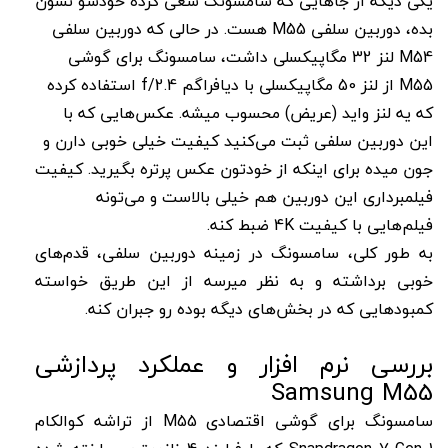
یکی دیگه از جاهایی که سامسونگ سعی کرده خودشو نشون
بده، دوربین سلفی M55 هست. در حالی که دوربین سلفی
M54 لنز 32 مگاپیکسلی داشت، سامسونگ برای گوشی
M55 از لنز 50 مگاپیکسلی با دیافراگم f/2.4‌ استفاده کرده
که یه لنز واید (عریض) محسوب میشه. عکس‌هایی که با
این دوربین سلفی ثبت می‌کنید کیفیت خیلی خوبی دارن و
جون میده برای اینکه از خودتون عکس پرتره بگیرید. کیفیت
فیلمبرداری این دوربین هم خیلی بالاست و می‌تونه
فیلم‌هایی با کیفیت 4K ضبط کنه.
به طور کلی، سامسونگ در زمینه دوربین سلفی، قدم‌های
خوبی برداشته و به نظر میرسه از این طریق خواسته
کمبودهایی که در بخش‌های دیگه بوده رو جبران کنه.
بررسی نرم افزار و عملکرد پردازشی
Samsung M55
سامسونگ برای گوشی اقتصادی M55 از تراشه کوالکام