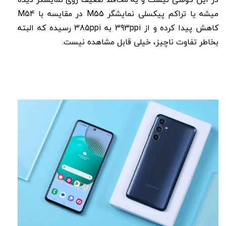
میشه یا تراکم پیکسلی نمایشگر M55 در مقایسه با M54
کاهش پیدا کرده و از 393ppi‌ به 385ppi رسیده که البته
بخاطر تفاوت ناچیز، خیلی قابل مشاهده نیست.