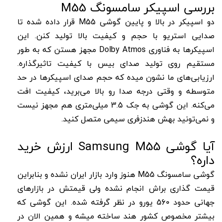
بررسی اسپیکر سامسونگ M55
دو اسپیکر در بالا و پایین گوشی M55 قرار داده شده تا
صدایی استریو با حجم و کیفیت بالا تولید کنن. این
اسپیکرها به فناوری Dolby Atmos مجهز هستن که به طور
مستقیم روی تولید صدای بیس با کیفیت تاثیرگذاره.
ارزیابی‌های ما نشون میده که حجم صدای اسپیکرها در حد
متوسطه و وقتی درجه صدا رو بالا می‌برید، کیفیت افت
می‌کنه. این گوشی به جک 3.5 میلی‌متری هم مجهز نیست
و نمی‌تونید بهش هندزفری سیمی متصل کنید.
آیا گوشی Samsung M55 ارزش خرید
داره؟
گوشی سامسونگ M55 هنوز وارد بازار ایران نشده و بنابراین
قیمت گذاری براش انجام نشده ولی قیمتش در بازارهای
جهانی حدود 560 یورو در نظر گرفته شده. این گوشی که
بیشتر مخصوص کشور هند ساخته میشه و همین الان در