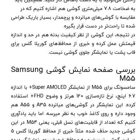
به ضخامت 7.8 میلی‌متری گوشی هم اشاره کنیم که در
مقایسه با گوشی‌های میانرده و پرچمدار، بسیار باریک طراحی
شده تا راحت‌تر در دست قرار بگیره.
در نتیجه، این گوشی از نظر کیفیت بدنه هم در حد و اندازه
قیمتش عمل کرده و خبری از محافظ‌های گوریلا گلس برای
قاب پشت یا نمایشگر جلوی گوشی نیست.
بررسی صفحه نمایش گوشی Samsung
M55
سامسونگ برای M55 از نمایشگر Super AMOLED+ با اندازه
6.7 اینچ، نرخ تازه‌سازی 120 هرتز و وضوح FHD+ استفاده
کرده. این نمایشگر در گوشی‌های میانرده A35 و A55 هم
وجود داره و روی کاغذ خوب به نظر میرسه. اما باید یادآوری
کنیم که تعداد از قابلیت‌های نسل قبلی، یعنی M54 در این
گوشی جدید حذف شده. مثلاً خبری از محافظ گوریلا گلس 5
در این گوشی نیست و یه محافظ ضعیف روی نمایشگر دیده