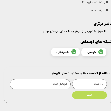
◾️ بازگشت به فروشگاه
◾️ خرید عمده
فتر مرکزی
◾️ اهواز، خ شریعتی (سیمتری)، خ جعفری ،پخش میثم
بکه های اجتماعی
خیامی
حمیدنژاد
اطلاع از تخفیف ها و جشنواره های فروش
ثبت