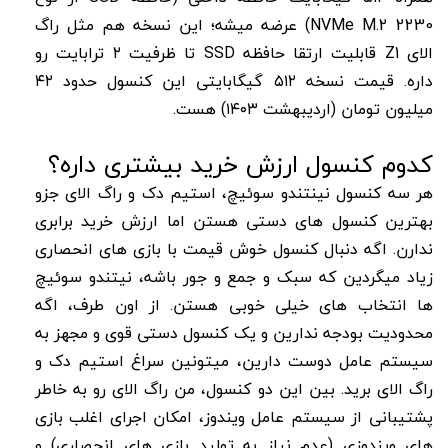
NVMe M.2 2230) عرضه میشه؛ این نسخه هم مثل راگ
الای Z1 قابلیت ارتقا حافظه SSD تا ظرفیت ۲ ترابایت رو
داره. قیمت نسخه ۵۱۲ گیگابایتی این کنسول حدود ۴۲
میلیون تومان (اردیبهشت ۱۴۰۳) هست.
کدوم کنسول ارزش خرید بیشتری داره؟
هر سه کنسول نینتندو سوئیچ، استیم دک و راگ الای جزو
بهترین کنسول های دستی هستن اما ارزش خرید برابری
ندارن. اگه دنبال کنسول خوش قیمت با بازی های انحصاری
زیاد میگردین که سبک و جمع و جور باشه، نیتندو سوئیچ
ها انتخاب های خیلی خوبی هستن. از اون طرف، اگه
محدودیت بودجه ندارین و یک کنسول دستی قوی و مجهز به
سیستم عامل دوست دارین، میتونین سراغ استیم دک و
راگ الای برید. بین این دو کنسول، من راگ الای رو به خاطر
پشتیبانی از سیستم عامل ویندوز، امکان اجرای اغلب بازی
های ویندوزی (عدم نیاز به تولید بازی های انحصاری) و