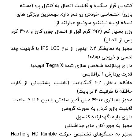
کشویی قرار میگیره و قابلیت اتصال به کنترل پرو (دسته
بازی) اختصاصی خودش رو هم داره. مهمترین ویژگی های
نسخه اولیه نینتندو سوئیچ عبارتند از:
وزن بسیار کم (۲۹۷ گرم قبل از اتصال جوی-کان و ۳۹۸ گرم
پس از اتصال)
مجهز به نمایشگر ۶٫۲ اینچی از نوع IPS LCD با قابلیت چند
لمسی و خروجی 1080p
دارای پردازنده شخصی سازی شدهTegra X1 انویدیا
قدرت پردازش ۱ ترافلاپس
حافظه داخلی ۳۲ گیگابایت (قابلیت پشتیبانی از کارت
حافظه تا ظرفیت ۲ ترابایت)
مجهز به باتری ۴۳۰۰ میلی آمپر ساعتی با بین ۲ تا ۶ ساعت
قابلیت بازی کردن به صورت گروهی
دارای پایه نگهدارنده کنسول
مجهز به جوی-کان های جداشدنی
مجهز به حسگرهای تشخیص حرکت HD Rumble و Haptic