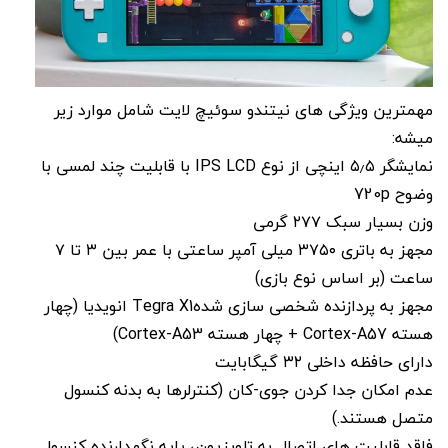
مهمترین ویژگی های نیتندو سوئیچ لایت شامل موارد زیر
میشه:
نمایشگر ۵٫۵ اینچی از نوع IPS LCD با قابلیت چند لمسی با
وضوح 720p
وزن بسیار سبک ۲۷۷ گرمی
مجهز به باتری ۳۷۵۰ میلی آمپر ساعتی با عمر بین ۳ تا ۷
ساعت (بر اساس نوع بازی)
مجهز به پردازنده شخصی سازی شدهTegra X1 انویدیا (چهار
هسته Cortex-A57 + چهار هسته Cortex-A53)
دارای حافظه داخلی ۳۲ گیگابایت
عدم امکان جدا کردن جوی-کان (کنترلرها به بدنه کنسول
متصل هستند.)
فاقد قابلیت های اتصال به تلویزیون، پایه نگهدارنده کنسول