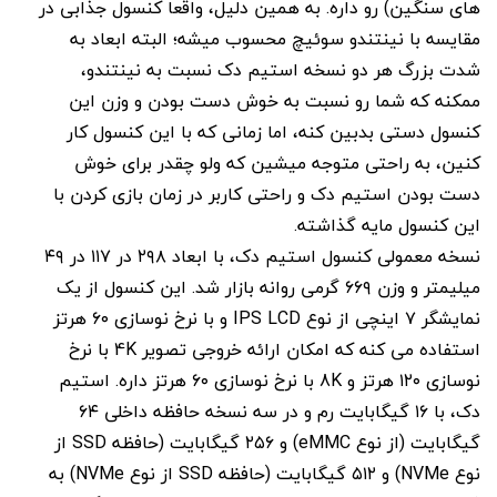
های سنگین) رو داره. به همین دلیل، واقعا کنسول جذابی در
مقایسه با نینتندو سوئیچ محسوب میشه؛ البته ابعاد به
شدت بزرگ هر دو نسخه استیم دک نسبت به نینتندو،
ممکنه که شما رو نسبت به خوش دست بودن و وزن این
کنسول دستی بدبین کنه، اما زمانی که با این کنسول کار
کنین، به راحتی متوجه میشین که ولو چقدر برای خوش
دست بودن استیم دک و راحتی کاربر در زمان بازی کردن با
این کنسول مایه گذاشته.
نسخه معمولی کنسول استیم دک، با ابعاد ۲۹۸ در ۱۱۷ در ۴۹
میلیمتر و وزن ۶۶۹ گرمی روانه بازار شد. این کنسول از یک
نمایشگر ۷ اینچی از نوع IPS LCD و با نرخ نوسازی ۶۰ هرتز
استفاده می کنه که امکان ارائه خروجی تصویر 4K با نرخ
نوسازی ۱۲۰ هرتز و 8K با نرخ نوسازی ۶۰ هرتز داره. استیم
دک، با ۱۶ گیگابایت رم و در سه نسخه حافظه داخلی ۶۴
گیگابایت (از نوع eMMC) و ۲۵۶ گیگابایت (حافظه SSD از
نوع NVMe) و ۵۱۲ گیگابایت (حافظه SSD از نوع NVMe) به