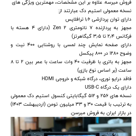
فروش میرسه. علاوه بر این مشخصات، مهمترین ویژگی های
نسخه معمولی استیم دک عبارتند از:
دارای توان پردازشی ۱٫۶ ترافلاپس
مجهز به پردازنده ۷ نانومتری Zen 2 (دارای ۴ هسته با
فرکانس ۲٫۴ تا ۳٫۵ گیگاهرتز)
دارای صفحه نمایش چند لمسی با روشنایی ۴۰۰ نیت و
وضوح ۱۲۸۰ در ۸۰۰ پیکسل
مجهز به باتری با ظرفیت ۴۰ وات ساعت با عمر بین ۲ تا ۸
ساعت (بر اساس نوع بازی)
فاقد درایو نوری، درگاه شبکه و خروجی HDMI
دارای یک درگاه USB-C
نسخه های ۲۵۶ و ۵۱۲ گیگابایتی کنسول استیم دک معمولی
به ترتیب با قیمت ۳۰ و ۳۳ میلیون تومن (اردیبهشت ۱۴۰۳)
در بازار ایران به فروش میرسن.