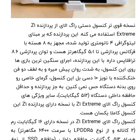
نسخه قوی تر کنسول دستی راگ الای از پردازنده Z1
Extreme استفاده می کنه. این پردازنده که بر مبنای
لیتوگرافی ۴ نانومتری تولید شده، مجهز به ۸ هسته با
فرکانس پردازشی تا ۵٫۱ گیگاهرتز هست و توان پردازشی 8.6
ترافلاپس داره. با این پردازنده، اجرای سنگین ترین بازی ها
روی این کنسول، به شدت روان پیش میره و به لطف دو فن
خنک‌کننده با نویز ۱۰ دسی‌ بل این کنسول، گرمای خاصی رو
روی بدنه دستگاه حس نمی کنین. به جز پردازنده و حداقل
حافظه داخلی دستگاه (۵۱۲ گیگابایت)، سایر ویژگی های
کنسول راگ الای Z1 Extreme با نسخه دارای پردازنده Z1 این
کنسول کاملا یکسان هست.
کنسول راگ الای Z1 Extreme در نسخه دارای ۱۶ گیگابایت رم
(۲ کاناله و از نوع LPDDR5 با سرعت ۶۴۰۰ مگاهرتز) به
همراه ۵۱۲ گیگابایت حافظه داخلی (حافظه SSD از نوع