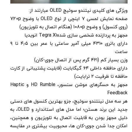
ویژگی های کلیدی نیتندو سوئیچ OLED عبارتند از:
صفحه نمایش لمسی ۷ اینچی از نوع OLED با وضوح 720p
(روی کنسول) و وضوح 1080p (هنگام اتصال به تلویزیون)
مجهز به پردازنده شخصی سازی شدهTegra X1 انویدیا
دارای باتری ۴۳۱۰ میلی آمپر ساعتی با عمر بین ۴٫۵ تا ۹
ساعت
وزن بسیار کم (۴۲۱ گرم پس از اتصال جوی-کان)
دارای حافظه داخلی ۶۴ گیگابایت (قابلیت پشتیبانی از کارت
حافظه تا ظرفیت ۲ ترابایت)
مجهز به حسگرهای موشن سنسور، HD Rumble و Haptic
Feedback
هر سه مدل نینتندو سوئیچ، جزو بهترین کنسول های دستی
جدید این برند هستن؛ اما مدل های استاندارد و OLED، به
دلیل مجهز بودن به قابلیت اتصال به تلویزیون و همچنین،
امکان جدا شدن جوی-کان ها، محبوبیت بیشتری در مقایسه