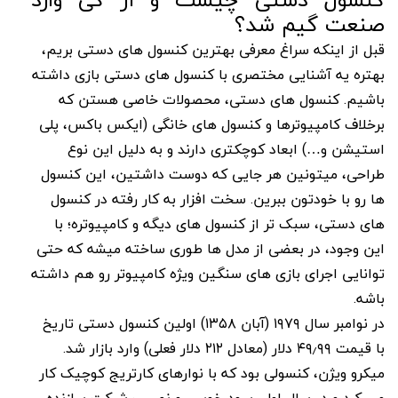
صنعت گیم شد؟
قبل از اینکه سراغ معرفی بهترین کنسول های دستی بریم،
بهتره یه آشنایی مختصری با کنسول های دستی بازی داشته
باشیم. کنسول های دستی، محصولات خاصی هستن که
برخلاف کامپیوترها و کنسول های خانگی (ایکس باکس، پلی
استیشن و…) ابعاد کوچکتری دارند و به دلیل این نوع
طراحی، میتونین هر جایی که دوست داشتین، این کنسول
ها رو با خودتون ببرین. سخت افزار به کار رفته در کنسول
های دستی، سبک تر از کنسول های دیگه و کامپیوتره؛ با
این وجود، در بعضی از مدل ها طوری ساخته میشه که حتی
توانایی اجرای بازی های سنگین ویژه کامپیوتر رو هم داشته
باشه.
در نوامبر سال ۱۹۷۹ (آبان ۱۳۵۸) اولین کنسول دستی تاریخ
با قیمت ۴۹٫۹۹ دلار (معادل ۲۱۲ دلار فعلی) وارد بازار شد.
میکرو ویژن، کنسولی بود که با نوارهای کارتریج کوچیک کار
می کرد و در سال اول، سود خوبی رو نصیب شرکت سازنده