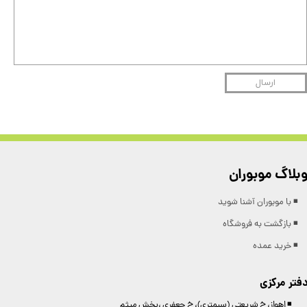
ارسال
بلاگ موبوران
◾️ با موبوران آشنا شوید
◾️ بازگشت به فروشگاه
◾️ خرید عمده
فتر مرکزی
◾️ اهواز، خ شریعتی (سیمتری)، خ جعفری ،پخش میثم