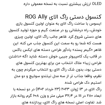
OLED ارزش بیشتری نسبت به نسخه معمولی داره.
کنسول دستی راگ الای ROG Ally
ایسوس با ساخت راگ الای به عنوان اولین کنسول بازی
خودش، راه درخشانی رو در صنعت گیم و حوزه تولید کنسول
های دستی شروع کرد. ظاهر جالب راگ الای، اولین چیزی
هست که شما رو به سمت این کنسول جذب می کنه. این
ظاهر «گیمر پسند» یادآور طراحی دسته های ایکس باکس
در قالب یک کامپیوتر جیبی خوش دسته. شاید اگه «داشتن
طراحی زیبا» ملاک انتخاب من برای بهترین کنسول های
دستی بود، بدون شک راگ الای رو انتخاب میکردم چون به
نظرم، واقعا جذاب تر از سه مدل نیتندو سوئیچ و دو مدل
استیم دک طراحی شده.
راگ الای در ۱۳ ژوئن ۲۰۲۳ (۲۳ خرداد ۱۴۰۲) در دو نسخه با
ابعاد ۲۸۰ در ۱۱۱ در ۳۲٫۴ میلی متر و وزن ۶۰۸ گرم روانه بازار
شد. تفاوت اصلی نسخه های راگ الای، پردازنده های