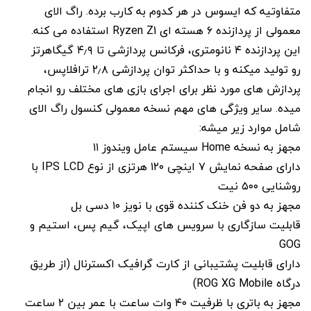
متفاوتیه که ایسوس در هر کدوم به کارب برده. راگ الای
معمولی از پردازنده ۶ هسته ای Ryzen Z1 استفاده می کنه.
این پردازنده ۴ نانومتری، فرکانس پردازشی تا ۴٫۹ گیگاهرتز
رو تولید میکنه و با حداکثر توان پردازشی ۲٫۸ ترافلاپس،
پردازش های مورد نظر برای اجرای بازی های مختلف رو انجام
میده. سایر ویژگی های مهم نسخه معمولی کنسول راگ الای
شامل موارد زیر میشه:
مجهز به نسخه Home سیستم عامل ویندوز ۱۱
دارای صفحه نمایش ۷ اینچی ۱۲۰ هرتزی از نوع IPS LCD با
روشنایی ۵۰۰ نیت
مجهز به دو فن خنک کننده قوی با نویز ۱۰ دسی بل
قابلیت سازگاری با سرویس های اپیک، گیم پس، استیم و
GOG
دارای قابلیت پشتیبانی از کارت گرافیک اکسترنال (از طریق
درگاه ROG XG Mobile)
مجهز به باتری با ظرفیت ۴۰ وات ساعت با عمر بین ۲ ساعت