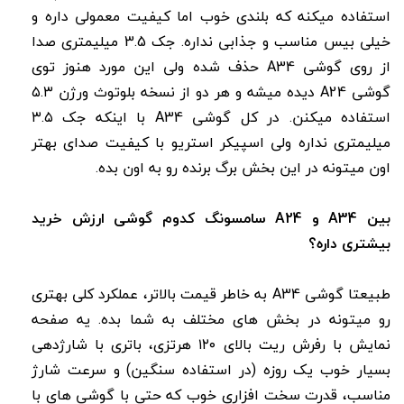
استفاده میکنه که بلندی خوب اما کیفیت معمولی داره و
خیلی بیس مناسب و جذابی نداره. جک 3.5 میلیمتری صدا
از روی گوشی A34 حذف شده ولی این مورد هنوز توی
گوشی A24 دیده میشه و هر دو از نسخه بلوتوث ورژن ۵.۳
استفاده میکنن. در کل گوشی A34 با اینکه جک ۳.۵
میلیمتری نداره ولی اسپیکر استریو با کیفیت صدای بهتر
اون میتونه در این بخش برگ برنده رو به اون بده.
بین A34 و A24 سامسونگ کدوم گوشی ارزش خرید
بیشتری داره؟
طبیعتا گوشی A34 به خاطر قیمت بالاتر، عملکرد کلی بهتری
رو میتونه در بخش های مختلف به شما بده. یه صفحه
نمایش با رفرش ریت بالای ۱۲۰ هرتزی، باتری با شارژدهی
بسیار خوب یک روزه (در استفاده سنگین) و سرعت شارژ
مناسب، قدرت سخت افزاری خوب که حتی با گوشی های با