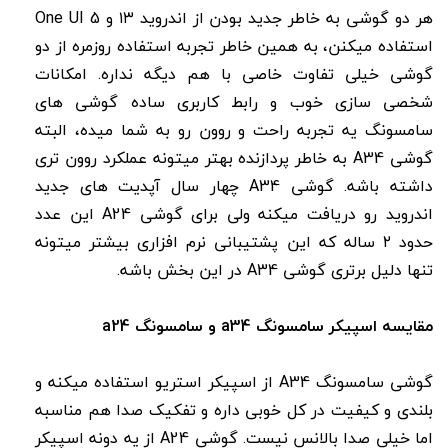
هر دو گوشی به خاطر جدید بودن از اندروید ۱۳ و One UI 5
استفاده میکنن، به همین خاطر تجربه استفاده روزمره از دو
گوشی خیلی تفاوت خاصی با هم دیگه نداره. امکانات
شخصی سازی خوب و رابط کاربری ساده گوشی های
سامسونگ یه تجربه راحت و روون رو به شما میده، البته
گوشی A34 به خاطر پردازنده بهتر میتونه عملکرد روون تری
داشته باشه. گوشی A34 چهار سال آپدیت های جدید
اندروید رو دریافت میکنه ولی برای گوشی A24 این عدد
حدود ۲ ساله که این پشتیبانی نرم افزاری بیشتر میتونه
تنها دلیل برتری گوشی A34 در این بخش باشه.
مقایسه اسپیکر سامسونگ a34 و سامسونگ a24
گوشی سامسونگ A34 از اسپیکر استریو استفاده میکنه و
بلندی و کیفیت در کل خوبی داره و تفکیک صدا هم مناسبه
اما خیلی صدا بالانس نیست. گوشی A24 از یه دونه اسپیکر