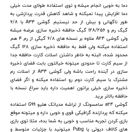
دما به خوبی انجام میشه و توی استفاده طولای مدت خیلی
دما افزایش پیدا نمیکنه و شاهد کاهش قدرت پردازشی به
طور ناگهانی و بیش از حد نیستیم. گوشی A34 با 6/8
گیگ رم و 128/256 گیگ حافظه ذخیره سازی عرضه میشه
ولی گوشی A24 علاوه بر نسخه های ۶/۸ گیگی از رم ۴ هم
استفاده میکنه ولی فقط به حافظه ذخیره سازی ۱۲۸ گیگ
محدود شده، البته به خاطر داشتن اسلات کارت حافظه جدا
از سیم کارت تا حدودی میتونه خیالتون بابت فضای ذخیره
سازی در آینده راحت باشه ولی گوشی A34 از اسلات رم
مشترک با سیم کارت دوم رو استفاده میکنه و اگر فضای
ذخیره سازی خیلی براتون اهمیت داره باید سراغ نسخه با
حافظه بالاتر برید.
گوشی a24 سامسونگ از تراشه مدیاتک هلیو G99 استفاده
میکنه که پردازنده گرافیکی قوی‌ و خوبی داره و میتونه موقع
بازی کردن تجربه مناسب و خوبی به شما بده، مثلا توی بازی
های کالاف دیوتی یا Pubg میتونید با جزئیات متوسط و