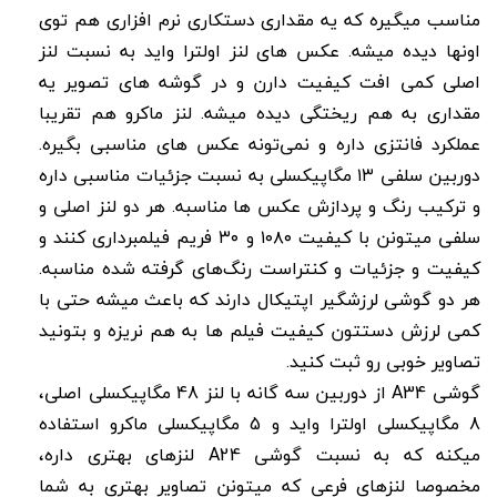
مناسب میگیره که یه مقداری دستکاری نرم افزاری هم توی
اونها دیده میشه. عکس های لنز اولترا واید به نسبت لنز
اصلی کمی افت کیفیت دارن و در گوشه های تصویر یه
مقداری به هم ریختگی دیده میشه. لنز ماکرو هم تقریبا
عملکرد فانتزی داره و نمی‌تونه عکس های مناسبی بگیره.
دوربین سلفی ۱۳ مگاپیکسلی به نسبت جزئیات مناسبی داره
و ترکیب رنگ و پردازش عکس ها مناسبه. هر دو لنز اصلی و
سلفی میتونن با کیفیت ۱۰۸۰ و ۳۰ فریم فیلمبرداری کنند و
کیفیت و جزئیات و کنتراست رنگ‌های گرفته شده مناسبه.
هر دو گوشی لرزشگیر اپتیکال دارند که باعث میشه حتی با
کمی لرزش دستتون کیفیت فیلم ها به هم نریزه و بتونید
تصاویر خوبی رو ثبت کنید.
گوشی A34 از دوربین سه گانه با لنز 48 مگاپیکسلی اصلی،
8 مگاپیکسلی اولترا واید و 5 مگاپیکسلی ماکرو استفاده
میکنه که به نسبت گوشی A24 لنزهای بهتری داره،
مخصوصا لنزهای فرعی که میتونن تصاویر بهتری به شما