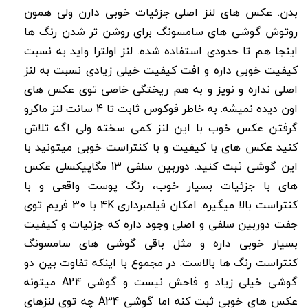
بدن. عکس های لنز اصلی جزئیات خوبی دارن ولی همون
روتوش گوشی های سامسونگ برای روشن تر شدن رنگ ها
اینجا هم تا حدودی استفاده شده. لنز اولترا واید به نسبت
کیفیت خوبی داره و افت کیفیت خیلی زیادی نسبت به لنز
اصلی نداره و نویز و به هم ریختگی خاصی توی عکس های
اون دیده نمیشه. به خاطر فوکوس ثابت تا 4 سانت لنز ماکرو
گرفتن عکس خوب با این لنز کمی سخته ولی اگه تلاش
کنید عکس های با کیفیت و با کنتراست خوبی میتونید با
این گوشی ثبت کنید. دوربین سلفی 13 مگاپیکسلی عکس
های با جزئیات بسیار خوب، رنگ پوست واقعی و با
کنتراست بالا میگیره. امکان فیلمبرداری 4K با 30 فریم توی
جفت دوربین سلفی و اصلی وجود داره که جزئیات و کیفیت
بسیار خوبی داره و مثل باقی گوشی های سامسونگ
کنتراست رنگ ها بالاست. در مجموع با اینکه تفاوت بین دو
گوشی خیلی زیاد و فاحش نیست و گوشی A24 میتونه
عکس های خوبی ثبت کنه اما گوشی A34 چه توی لنزهای