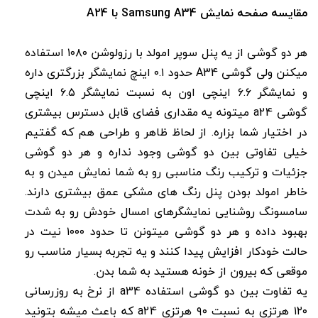
مقایسه صفحه نمایش Samsung A34 با A24
هر دو گوشی از یه پنل سوپر امولد با رزولوشن ۱۰۸۰ استفاده
میکنن ولی گوشی A34 حدود ۰.۱ اینچ نمایشگر بزرگتری داره
و نمایشگر ۶.۶ اینچی اون به نسبت نمایشگر ۶.۵ اینچی
گوشی a24 میتونه یه مقداری فضای قابل دسترس بیشتری
در اختیار شما بزاره. از لحاظ ظاهر و طراحی هم که گفتیم
خیلی تفاوتی بین دو گوشی وجود نداره و هر دو گوشی
جزئیات و ترکیب رنگ مناسبی رو به شما نمایش میدن و به
خاطر امولد بودن پنل رنگ های مشکی عمق بیشتری دارند.
سامسونگ روشنایی نمایشگرهای امسال خودش رو به شدت
بهبود داده و هر دو گوشی میتونن تا حدود ۱۰۰۰ نیت در
حالت خودکار افزایش پیدا کنند و یه تجربه بسیار مناسب رو
موقعی که بیرون از خونه هستید به شما بدن.
یه تفاوت بین دو گوشی استفاده a34 از نرخ به روزرسانی
۱۲۰ هرتزی به نسبت ۹۰ هرتزی a24 که باعث میشه بتونید