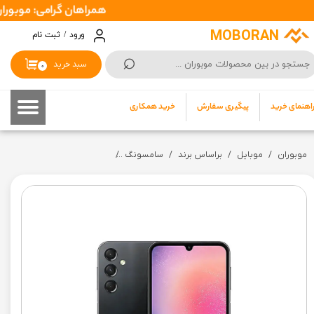
همراهان گرامی: موبوران سفارشات شما را در اسرع وقت ( 1 تا 2 رو
حساب کاربری من
MOBORAN
ورود
/
ثبت نام
⌕
تغییر گذر واژه
سبد خرید
۰
سفارشات
اهنمای خرید
پیگیری سفارش
خرید همکاری
خروج از حساب کاربری
موبوران
موبایل
براساس برند
سامسونگ
گوشی موبايل سامسونگ Galaxy A24 4G ظرفیت 128 گیگابایت رم 8 گیگابایت (ویتنام) +گارانتی شرکتی به همراه رجیستر