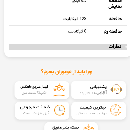
صفحه
6.5 اینچ
نمایش
حافظه
128 گیگابایت
حافظه رم
8 گیگابایت
نظرات
چرا باید از موبوران بخرم؟
​​پشتیبانی
ارسال سریع ماهکس
آنلاین
7روز هفته 9الی22
24الی72 ساعت کاری
​ضمانت مرجوعی
بهترین کیفیت
​7روز مهلت تست
بهترین قیمت ممکن
​بسته بندی دقیق​​​​​​​