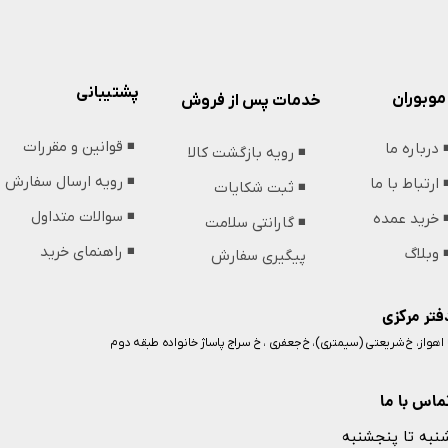
پشتیبانی
موبوران
خدمات پس از فروش
◾️ قوانین و مقررات
️ درباره ما
◾️ رویه بازگشت کالا
◾️ رویه ارسال سفارش
️ ارتباط با ما
◾️ ثبت شکایات
◾️ سوالات متداول
️ خرید عمده
◾️ گارانتی سلامت
◾️ راهنمای خرید
️ وبلاگ
پیگیری سفارش
فتر مرکزی
️ اهواز، خ شریعتی (سیمتری)، خ جعفری ، خ سراج پاساژ خانواده طبقه دوم
ماس با ما
نبه تا پنجشنبه