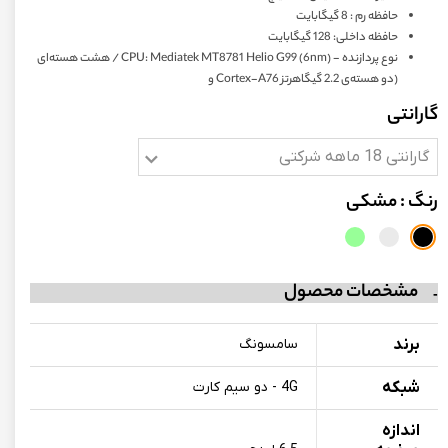
حافظه رم : 8 گیگابایت
حافظه داخلی: 128 گیگابایت
نوع پردازنده - CPU: Mediatek MT8781 Helio G99 (6nm) / هشت هسته‌ای
(دو هسته‌ی 2.2 گیگاهرتز Cortex-A76 و
گارانتی
گارانتی 18 ماهه شرکتی
رنگ
: مشکی
مشخصات محصول
برند
سامسونگ
شبکه
4G - دو سیم کارت
اندازه