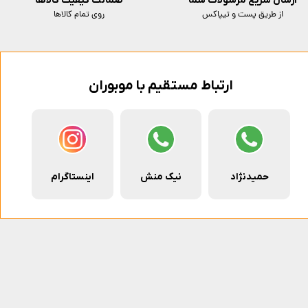
زمان مورد نیاز برای شارژ محفظه
ارسال سریع مرسولات شما
ضمانت کیفیت کالاها
از طریق پست و تیپاکس
روی تمام کالاها
تعداد تنظیمات سرعت
ویژگی
ارتباط مستقیم با موبوران
دوربین های پشت گوشی
توان خروجی
حمیدنژاد
نیک منش
اینستاگرام
حداکثر توان خروجی USB-A
ولتاژ منبع
عمر باتری هدفون در حالت پخش موسیقی