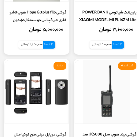
پاوربانک شیائومی POWER BANK
گوشی Hope G3 plus flip هوپ تاشو
ویژگی های فنی
XIAOMI MODEL MI PL16ZM Lite
فلزی جی3 پلاس دو سیمکارت(بدون
10000mAh سه پورت فست شارژ | 22.5
گارانتی شرکتی)
۳,۶۰۰,۰۰۰ تومان
۵,۰۰۰,۰۰۰ تومان
نوع کاربری
وات - اورجینال
4 قسط
900,000 تومانی
4 قسط
1,250,000 تومانی
نوع کاربری
ضد ضربه
جدید
مدل تراش ( cpu)
دسته بندی
قابلیت های ویژه
قابلیت‌های شارژ
گوشی برند هوپ مدل K5000 | ضد
گوشی موبایل مینی طرح نوکیا مدل