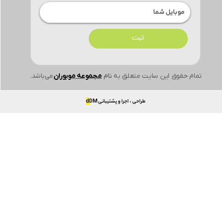
نسبت صفحه نمایش به بدنه
ثبت
ظرفیت هارد دیسک
رزولوشن فیلمبرداری
تمام حقوق این سایت متعلق به
نام
مجموعه موبوران
می‌باشد.
طراحی ، اجرا و پشتیبانی
DM
d
نسخه نرم افزار
سایر توضیحات
نوع درایو کنسول
پردازشگر اصلی CPU