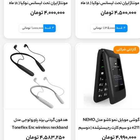
ویژگی های خاص
مونتاژ ایران تحت لیسانس نوکیا ( ۱۸ ماه
مونتاژ ایران تحت لیسانس نوکیا ( ۱۸ ماه
گارانتی شرکتی)
گارانتی شرکتی)
۴,۵۰۰,۰۰۰ تومان
۴,۰۰۰,۰۰۰ تومان
ویژگی خاص
4 قسط
1,125,000 تومانی
4 قسط
1,000,000 تومانی
اقلام همراه
گارانتی شرکتی
مشخصات دوربین اصلی
رادیو
منوی فارسی
نوتوفیکیشن
گوشی موبایل نمو تاشو مدل NEMO
هدفون گردنی برند پاورولوجی مدل
e211 دو سیم کارت رجیسترشده | دوسیم
Toneflex Enc wireless neckband
ارسال و دریافت پیامک
کارت + رجیستر +کد فعالسازی (گارانتی
۴,۹۹۰,۰۰۰ تومان
۴,۵۸۳,۲۵۰ تومان