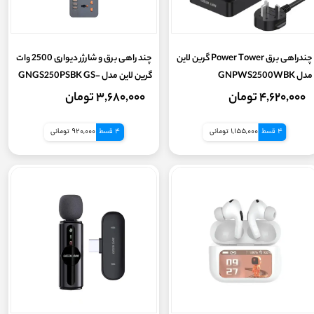
ویژگی‌ها
نوع اتصال
چندراهی برق Power Tower گرین لاین
چند راهی برق و شارژر دیواری 2500 وات
مدل GNPWS2500WBK
گرین لاین مدل GNGS250PSBK GS-
250
رابط
۴,۶۲۰,۰۰۰ تومان
۳,۶۸۰,۰۰۰ تومان
4 قسط
1,155,000 تومانی
4 قسط
920,000 تومانی
درگاه های ارتباطی
اقلام همراه هدفون
برد واکی تاکی (بی سیم)
زمان شارژدهی
ویژگی‌های خاص