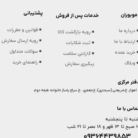
توان خروجی اسپیکر
پشتیبانی
موبوران
خدمات پس از فروش
تعداد سری
◾️ قوانین و مقررات
️ درباره ما
◾️ رویه بازگشت کالا
◾️ رویه ارسال سفارش
️ ارتباط با ما
◾️ ثبت شکایات
شدت جریان ورودی
◾️ سوالات متداول
️ خرید عمده
◾️ گارانتی سلامت
رزولوشن دوربین
◾️ راهنمای خرید
️ وبلاگ
پیگیری سفارش
حجم اب
فتر مرکزی
️ اهواز، خ شریعتی (سیمتری)، خ جعفری ، خ سراج پاساژ خانواده طبقه دوم
زاویه پرتو
ماس با ما
سایز صفحه نمایش
نبه تا پنجشنبه
 و 18 عصر تا 21 شب
093644398
مصرف برق