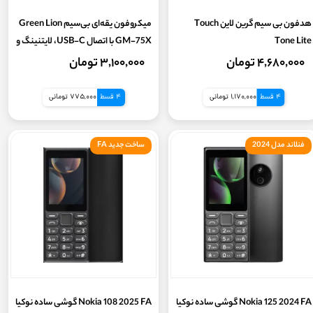
هدفون بی سیم گرین لاین Touch
میکروفون یقه‌ای بی‌سیم Green Lion
نوع دستگاه
Tone Lite
GM-75X با اتصال USB-C، لایتنینگ و
USB-A
۴,۶۸۰,۰۰۰ تومان
۳,۱۰۰,۰۰۰ تومان
ساختار بدنه
4 قسط
1,170,000 تومانی
4 قسط
775,000 تومانی
توضیحات بدنه
فنلاند مدل 2024
ساخت جدید FA
مشخصات دوربین سلفی
شدت جریان خروجی
قابلیت‌های دوربین
مشخصات دوربین اصلی
Nokia 125 2024 FA گوشی ساده نوکیا
Nokia 108 2025 FA گوشی ساده نوکیا