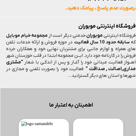
رصورت عدم پاسخ ، پیامک دهید.
رم اجرایی
فروشگاه اینترنتی موبوران
ابعاد / وزن
موبوران
فروشگاه اینترنتی
خدمتی دیگر است از
مجموعه خیام موبایل
که
سابقه حدود 10 سال فعالیت
در حوزه فروش و ارائه خدمات تلفن
های همراه و لوازم جانبی برای مشتریان نهایی خود و همکاران خرده
قطر بلندگو
فروش را در کارنامه خود دارد. ایــن مجموعه ابتـدا در قلب خوزستان شهر
"مشتری
اهــواز فعالیت میدانی خود را آغـاز و پس از اندکـی با شعار
پردازشگر گرافیکی GPU
مداری,اصالت , صداقت "
فعالیت خود را بصورت تلفنی و مجازی در
شهرها و استان های دیگر گسترانید...
دقت صفحه نمایش
نسخه‌ی بلوتوث
اطمینان به اعتبار ما
عمر باتری هدفون در حالت مکالمه