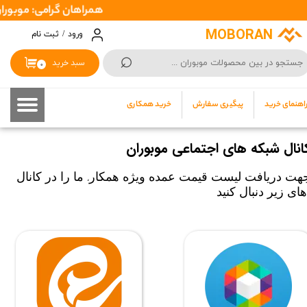
همراهان گرامی: موبوران سفارشات شما را در اسرع وقت ( 1 تا 2
حساب کاربری من
MOBORAN
ورود
/
ثبت نام
⌕
تغییر گذر واژه
سبد خرید
۰
سفارشات
اهنمای خرید
پیگیری سفارش
خرید همکاری
خروج از حساب کاربری
انال شبکه های اجتماعی موبوران
هت دریافت لیست قیمت عمده ویژه همکار
ما را در کانال
،