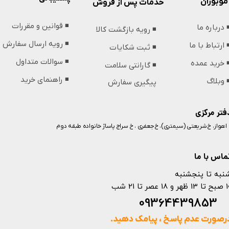
موبوران
خدمات پس از فروش
◾️ قوانین و مقررات
️ درباره ما
◾️ رویه بازگشت کالا
◾️ رویه ارسال سفارش
️ ارتباط با ما
◾️ ثبت شکایات
◾️ سوالات متداول
️ خرید عمده
◾️ گارانتی سلامت
◾️ راهنمای خرید
️ وبلاگ
پیگیری سفارش
فتر مرکزی
️ اهواز، خ شریعتی (سیمتری)، خ جعفری ، خ سراج پاساژ خانواده طبقه دوم
ماس با ما
نبه تا پنجشنبه
 و 18 عصر تا 21 شب
093644398
رصورت عدم پاسخ ، پیامک دهید.