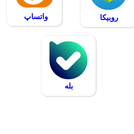
واتساپ
​​روبیکا
بله