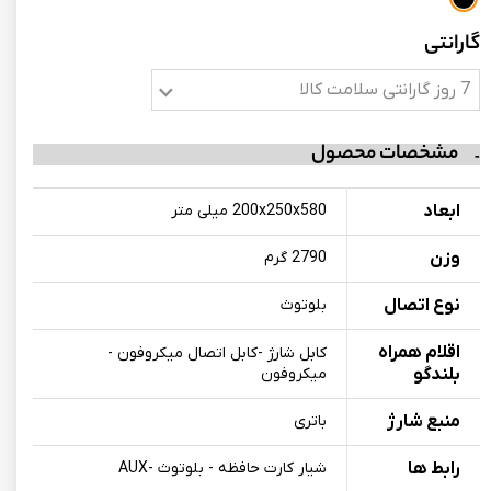
گارانتی
7 روز گارانتی سلامت کالا
مشخصات محصول
ابعاد
200x250x580 میلی متر
وزن
2790 گرم
نوع اتصال
بلوتوث
اقلام همراه
کابل شارژ -کابل اتصال میکروفون -
بلندگو
میکروفون
منبع شارژ
باتری
رابط ها
شیار کارت حافظه - بلوتوث -AUX