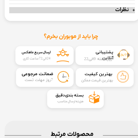
نظرات
چرا باید از موبوران بخرم؟
​​پشتیبانی
ارسال سریع ماهکس
آنلاین
7روز هفته 9الی22
24الی72 ساعت کاری
​ضمانت مرجوعی
بهترین کیفیت
​7روز مهلت تست
بهترین قیمت ممکن
​بسته بندی دقیق​​​​​​​
هزینه ارسال مناسب
محصولات مرتبط