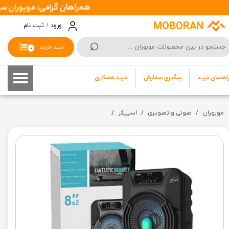
همراهان گرامی: موبوران سفارشات شما را در اسرع وقت ( 1 تا 2 روز کاری 
حساب کاربری من
MOBORAN
ورود
/
ثبت نام
⌕
تغییر گذر واژه
سبد خرید
۰
سفارشات
اهنمای خرید
پیگیری سفارش
خرید همکاری
خروج از حساب کاربری
موبوران
صوتی و تصویری
اسپیکر
اسپیکر بلوتوثی قابل حمل ای ال دبلیو مدل 1702-TS