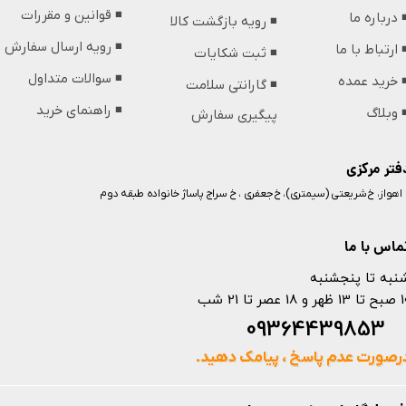
◾️ قوانین و مقررات
️ درباره ما
◾️ رویه بازگشت کالا
◾️ رویه ارسال سفارش
️ ارتباط با ما
◾️ ثبت شکایات
◾️ سوالات متداول
️ خرید عمده
◾️ گارانتی سلامت
◾️ راهنمای خرید
️ وبلاگ
پیگیری سفارش
فتر مرکزی
️ اهواز، خ شریعتی (سیمتری)، خ جعفری ، خ سراج پاساژ خانواده طبقه دوم
ماس با ما
نبه تا پنجشنبه
 و 18 عصر تا 21 شب
093644398
رصورت عدم پاسخ ، پیامک دهید.