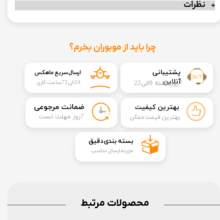
نظرات
چرا باید از موبوران بخرم؟
​​پشتیبانی
ارسال سریع ماهکس
آنلاین
7روز هفته 9الی22
24الی72 ساعت کاری
​ضمانت مرجوعی
بهترین کیفیت
​7روز مهلت تست
بهترین قیمت ممکن
​بسته بندی دقیق​​​​​​​
هزینه ارسال مناسب
محصولات مرتبط