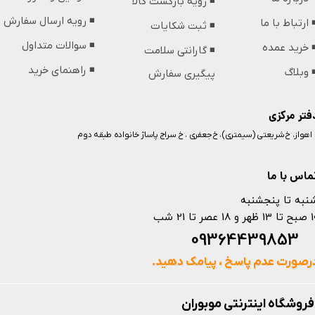
◾️ رویه بازگشت کالا
◾️ رویه ارسال سفارش
️ ارتباط با ما
◾️ ثبت شکایات
◾️ سوالات متداول
️ خرید عمده
◾️ گارانتی سلامت
◾️ راهنمای خرید
️ وبلاگ
پیگیری سفارش
فتر مرکزی
️ اهواز، خ شریعتی (سیمتری)، خ جعفری ، خ سراج پاساژ خانواده طبقه دوم
ماس با ما
نبه تا پنجشنبه
 و 18 عصر تا 21 شب
093644398
رصورت عدم پاسخ ، پیامک دهید.
فروشگاه اینترنتی موبوران