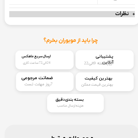
نظرات
چرا باید از موبوران بخرم؟
​​پشتیبانی
ارسال سریع ماهکس
آنلاین
7روز هفته 9الی22
24الی72 ساعت کاری
​ضمانت مرجوعی
بهترین کیفیت
​7روز مهلت تست
بهترین قیمت ممکن
​بسته بندی دقیق​​​​​​​
هزینه ارسال مناسب