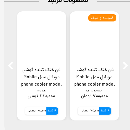
محصولات مرتبط
قدرتمند و سبک
نورپردا
فن خنک کننده گوشی
فن خنک کننده گوشی
فن خ
موبایل مدل Mobile
موبایل مدل Mobile
odel
phone cooler model
phone cooler model
p
DY56
H15 Plus
۷۰۰,۰۰۰ تومان
۶۶۰,۰۰۰ تومان
۰۰
4 قسط
175,000 تومانی
4 قسط
165,000 تومانی
4 قسط