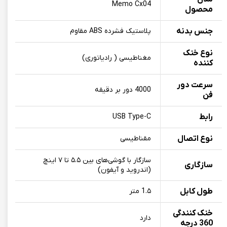
Memo Cx04
محصول
جنس بدنه
پلاستیک فشرده ABS مقاوم
نوع خنک
مغناطیسی ( رادیاتوری)
کننده
سرعت دور
4000 دور بر دقیقه
فن
رابط
USB Type-C
نوع اتصال
مقناطیسی
سازگار با گوشی‌های بین ۵.۵ تا ۷ اینچ
سازگاری
(اندروید و آیفون)
طول کابل
1.۵ متر
خنک کنندگی
دارد
360 درجه