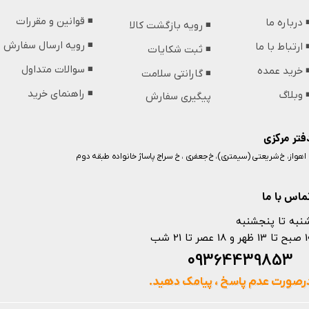
◾️ قوانین و مقررات
️ درباره ما
◾️ رویه بازگشت کالا
◾️ رویه ارسال سفارش
️ ارتباط با ما
◾️ ثبت شکایات
◾️ سوالات متداول
️ خرید عمده
◾️ گارانتی سلامت
◾️ راهنمای خرید
️ وبلاگ
پیگیری سفارش
فتر مرکزی
️ اهواز، خ شریعتی (سیمتری)، خ جعفری ، خ سراج پاساژ خانواده طبقه دوم
ماس با ما
نبه تا پنجشنبه
 و 18 عصر تا 21 شب
093644398
رصورت عدم پاسخ ، پیامک دهید.