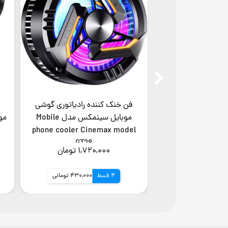
فن خنک کننده رادیاتوری گوشی
موبایل سینمکس مدل Mobile
phone cooler Cinemax model
GT28
۱,۷۲۰,۰۰۰ تومان
4 قسط
430,000 تومانی