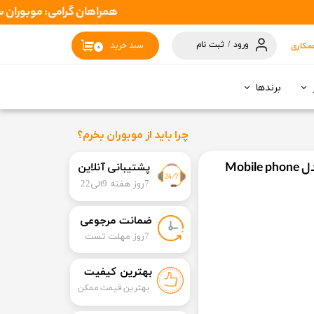
همراهان گرامی: موبوران سفارشات شما را در اسرع وقت ( 1 تا 2 روز کاری ) ارسال
ورود
/
ثبت نام
مکاری
سبد خرید
۰
حساب کاربری
من
برندها
تغییر گذر واژه
سفارشات
چرا باید از موبوران بخرم؟
خروج از حساب
فن خنک کننده رادیاتوری گوشی موبایل مدل Mobile phone
​​پشتیبانی آنلاین
کاربری
7روز هفته 9الی22
​ضمانت مرجوعی
​7روز مهلت تست
بهترین کیفیت
بهترین قیمت ممکن