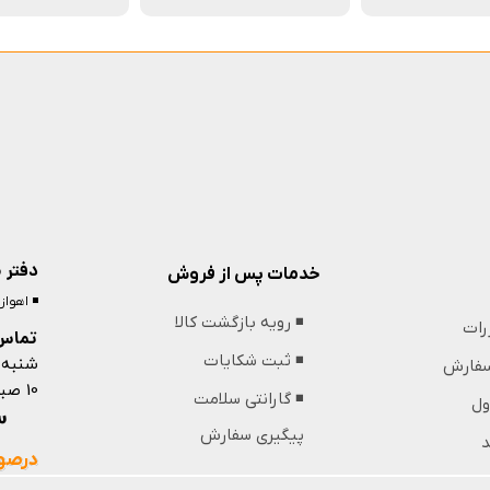
دفتر 
خدمات پس از فروش
◾️ اهوا
◾️ رویه بازگشت کالا
ررات
تماس 
شنبه 
◾️ ثبت شکایات
 سفارش
10 صبح تا 13 ظهر و 18 عصر تا 21 شب
◾️ گارانتی سلامت
ول
09364439853
پیگیری سفارش
د
درصور