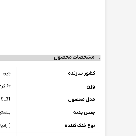
مشخصات محصول
کشور سازنده
چین
وزن
۶۲ گرم
مدل محصول
SL31
جنس بدنه
پلاستیک ف
نوع خنک کننده
( رادیا