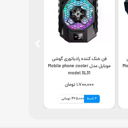
فن خنک کننده رادیاتوری گوشی
فن خنک کننده راد
Mobi
موبایل مدل Mobile phone cooler
موب
mo model CX04
model SL31
۱,۷۰۰,۰۰۰ تومان
۱,۵۰۰,۰۰۰ تومان
4 قسط
425,000 تومانی
4 قسط
375,000 توم