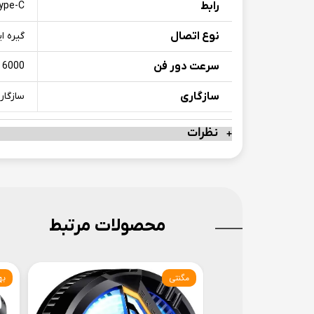
رابط
ype-C
نوع اتصال
گیره ا
سرعت دور فن
6000 دور بر دقیقه
سازگاری
سازگار با گوشی
نظرات
محصولات مرتبط
مگنتی
به