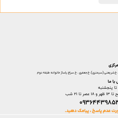
مرکزی
ز، خ شریعتی (سیمتری)، خ جعفری ، خ سراج پاساژ خانواده طبقه دوم
با ما
تا پنجشنبه
ت عدم پاسخ ، پیامک دهید.