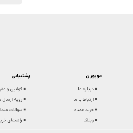
پشتیبانی
موبوران
◾️ قوانین و مق
◾️ درباره ما
◾️ رویه ارسال
◾️ ارتباط با ما
◾️ سوالات متدا
◾️ خرید عمده
◾️ راهنمای خری
◾️ وبلاگ