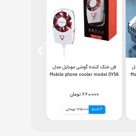
 موبایل مدل
فن خنک کننده گوشی موبایل مدل
فن خنک 
el AL-01
Mobile phone cooler model DY56
Mobile phone
۶۶۰,۰۰۰ تومان
انی
4 قسط
165,000 تومانی
4 ق