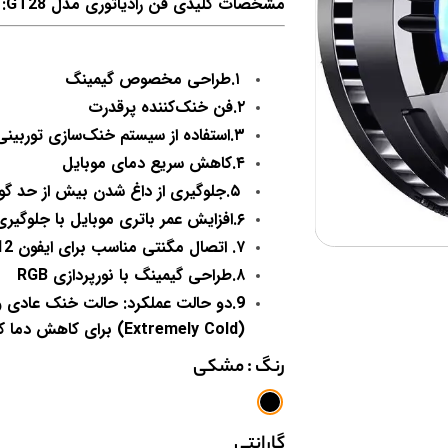
مشخصات کلیدی فن رادیاتوری مدل GT28:
۱.طراحی مخصوص گیمینگ
۲.فن خنک‌کننده پرقدرت
۳.استفاده از سیستم خنک‌سازی توربینی
۴.کاهش سریع دمای موبایل
۵.جلوگیری از داغ شدن بیش از حد گوشی
۶.افزایش عمر باتری موبایل با جلوگیری از حرارت زیاد
۷. اتصال مگنتی مناسب برای ایفون 12 به بالا…
۸.طراحی گیمینگ با نورپردازی RGB
9.دو حالت عملکرد: حالت خنک عادی و
(Extremely Cold) برای کاهش دما کاملاً موثر
رنگ
: مشکی
گارانتی