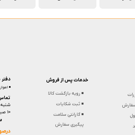
دفتر 
خدمات پس از فروش
◾️ اهوا
◾️ رویه بازگشت کالا
ررات
تماس 
شنبه 
◾️ ثبت شکایات
 سفارش
10 صبح تا 13 ظهر و 18 عصر تا 21 شب
◾️ گارانتی سلامت
ول
09364439853
پیگیری سفارش
د
درصور