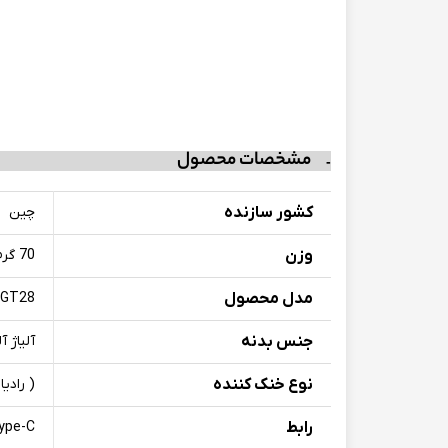
مشخصات محصول
کشور سازنده
چین
وزن
70 گرم
مدل محصول
GT28
جنس بدنه
آلیاژ آلو
نوع خنک کننده
( رادیا
رابط
ype-C