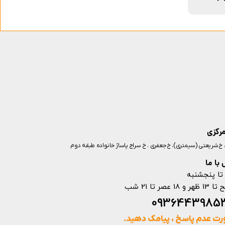
مرکزی
ز، خ شریعتی (سیمتری)، خ جعفری ، خ سراج پاساژ خانواده طبقه دوم
با ما
تا پنجشنبه
ت عدم پاسخ ، پیامک دهید.