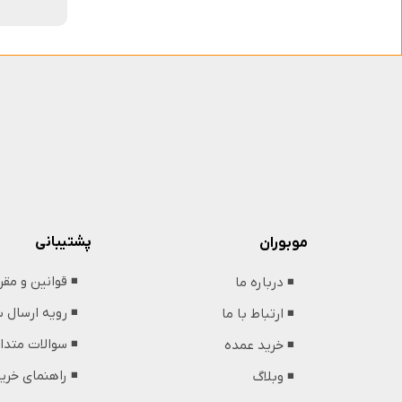
پشتیبانی
موبوران
◾️ قوانین و مق
◾️ درباره ما
◾️ رویه ارسال
◾️ ارتباط با ما
◾️ سوالات متدا
◾️ خرید عمده
◾️ راهنمای خری
◾️ وبلاگ