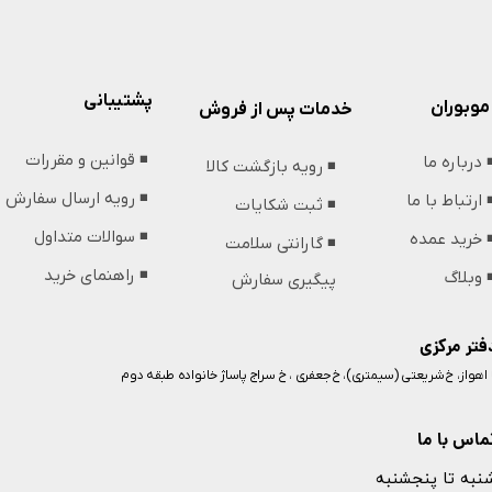
پشتیبانی
موبوران
خدمات پس از فروش
◾️ قوانین و مقررات
️ درباره ما
◾️ رویه بازگشت کالا
◾️ رویه ارسال سفارش
️ ارتباط با ما
◾️ ثبت شکایات
◾️ سوالات متداول
️ خرید عمده
◾️ گارانتی سلامت
◾️ راهنمای خرید
️ وبلاگ
پیگیری سفارش
فتر مرکزی
️ اهواز، خ شریعتی (سیمتری)، خ جعفری ، خ سراج پاساژ خانواده طبقه دوم
ماس با ما
نبه تا پنجشنبه