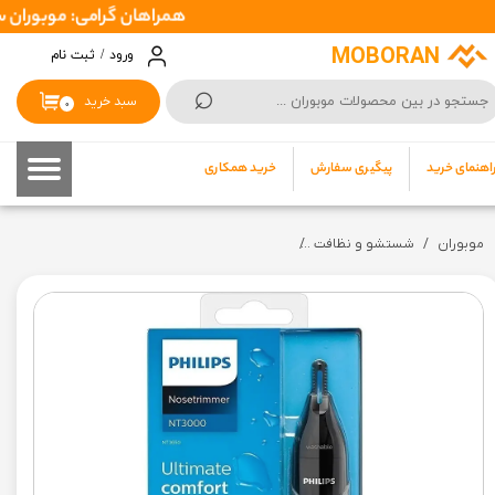
همراهان گرامی: موبوران سفارشات شما را در اسرع وقت ( 1 تا 2 روز کاری )
حساب کاربری من
MOBORAN
ورود
/
ثبت نام
⌕
تغییر گذر واژه
سبد خرید
۰
سفارشات
اهنمای خرید
پیگیری سفارش
خرید همکاری
خروج از حساب کاربری
موبوران
شستشو و نظافت
موزن گوش. بینی و ابرو فیلیپس مدل NT3650