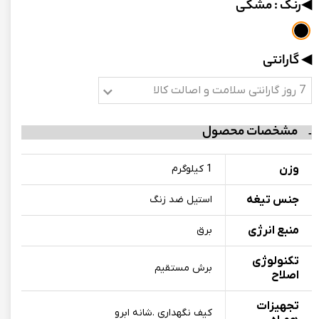
◀رنگ
: مشکی
◀ گارانتی
7 روز گارانتی سلامت و اصالت کالا
مشخصات محصول
وزن
1 کیلوگرم
جنس تیغه
استیل ضد زنگ
منبع انرژی
برق
تکنولوژی
برش مستقیم
اصلاح
تجهیزات
کیف نگهداری .شانه ابرو