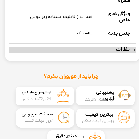
همراه
ویژگی های
ضد اب ( قابلیت استفاده زیر دوش
خاص
جنس بدنه
پلاستیک
نظرات
چرا باید از موبوران بخرم؟
​​پشتیبانی
ارسال سریع ماهکس
آنلاین
7روز هفته 9الی22
24الی72 ساعت کاری
​ضمانت مرجوعی
بهترین کیفیت
​7روز مهلت تست
بهترین قیمت ممکن
​بسته بندی دقیق​​​​​​​