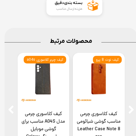
​بسته بندی دقیق​​​​​​​
هزینه ارسال مناسب
محصولات مرتبط
n
کیف نوت 8 پرو
کیف چرم کلاسوری a04s
کیف چر
کیف کلاسوری چرمی
کیف کلاسوری چرمی
کیف
ی
مناسب گوشی شیائومی
مدل A04S مناسب برای
چرم
L
Leather Case Note 8
گوشی موبایل
گ