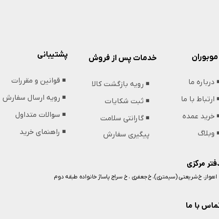
پشتیبانی
موبوران
خدمات پس از فروش
◾️ قوانین و مقررات
️ درباره ما
◾️ رویه بازگشت کالا
◾️ رویه ارسال سفارش
️ ارتباط با ما
◾️ ثبت شکایات
◾️ سوالات متداول
️ خرید عمده
◾️ گارانتی سلامت
◾️ راهنمای خرید
️ وبلاگ
پیگیری سفارش
فتر مرکزی
️ اهواز، خ شریعتی (سیمتری)، خ جعفری ، خ سراج پاساژ خانواده طبقه دوم
ماس با ما