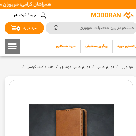
همراهان گرامی: موبوران سفارشات شما را در اسرع وقت ( 1 تا 2 روز کاری
حساب کاربری من
MOBORAN
ورود
/
ثبت نام
⌕
تغییر گذر واژه
سبد خرید
۰
سفارشات
اهنمای خرید
پیگیری سفارش
خرید همکاری
خروج از حساب کاربری
موبوران
لوازم جانبی
لوازم جانبی موبایل
قاب و کیف گوشی
کیف کلاسوری چرمی من