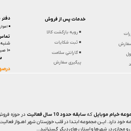
دفتر 
خدمات پس از فروش
◾️ اهوا
◾️ رویه بازگشت کالا
ررات
تماس 
شنبه 
◾️ ثبت شکایات
 سفارش
10 صبح تا 13 ظهر و 18 عصر تا 21 شب
◾️ گارانتی سلامت
ول
09364439853
پیگیری سفارش
د
درصور
وعه خیام موبایل
که
سابقه حدود 10 سال فعالیت
در حوزه فروش 
 خود دارد. ایــن مجموعه ابتـدا در قلب خوزستان شهر اهــواز فعالیت م
و مجازی در شهرها و استان های دیگر گسترانید...