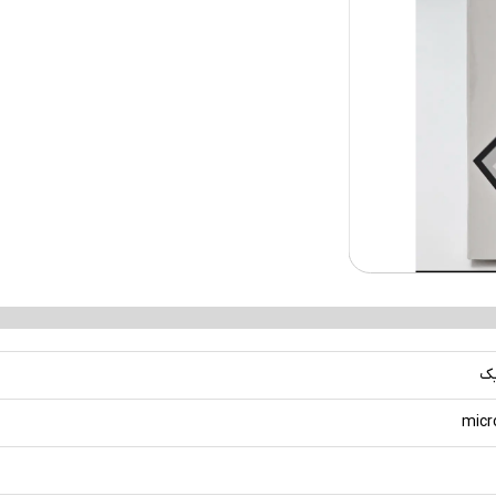
یک
micr