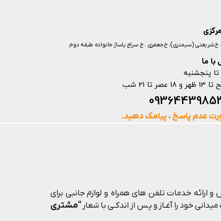
مرکزی
ز، خ شریعتی (سیمتری)، خ جعفری ، خ سراج پاساژ خانواده طبقه دوم
با ما
تا پنجشنبه
ت عدم پاسخ ، پیامک دهید.
و ارائه خدمات تلفن های همراه و لوازم جانبی برای
"مشتری
یدانی خود را آغـاز و پس از اندکـی با شعار