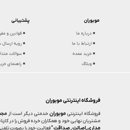
پشتیبانی
موبوران
◾️ قوانین و مق
◾️ درباره ما
◾️ رویه ارسال
◾️ ارتباط با ما
◾️ سوالات متدا
◾️ خرید عمده
◾️ راهنمای خری
◾️ وبلاگ
فروشگاه اینترنتی موبوران
موبوران
فروشگاه اینترنتی
خدمتی دیگر است از
مجم
مشتریان نهایی خود و همکاران خرده فروش را در کارنامه
مداری,اصالت , صداقت "
فعالیت خود را بصورت تلفنی 