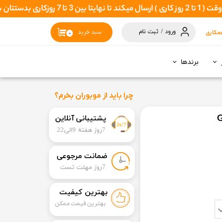
همراهان
ورود
/
ثبت نام
مکاری
سبد خرید
۰
حساب کاربری
من
برندها
تغییر گذر واژه
سفارشات
چرا باید از موبوران بخرم؟
خروج از حساب
​​پشتیبانی آنلاین
کاربری
7روز هفته 9الی22
​ضمانت مرجوعی
​7روز مهلت تست
بهترین کیفیت
بهترین قیمت ممکن