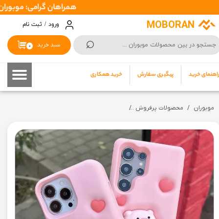
همراهان گرامی: موبوران سفارشات شما را در اسرع وقت ( 1 تا 2 روز کار
حساب کاربری من
MOBORAN
ورود
/
ثبت نام
⌕
تغییر گذر واژه
سبد خرید
۰
سفارشات
اهنمای خرید
پیگیری سفارش
خرید همکاری
خروج از حساب کاربری
موبوران
محصولات پرفروش
کاور اورجینال مدل سیلیکونی طرح پیگی عروسکی |silicone Piggy