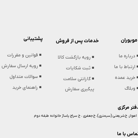
پشتیبانی
موبوران
خدمات پس از فروش
◾️ قوانین و مقررات
️ درباره ما
◾️ رویه بازگشت کالا
◾️ رویه ارسال سفارش
️ ارتباط با ما
◾️ ثبت شکایات
◾️ سوالات متداول
️ خرید عمده
◾️ گارانتی سلامت
◾️ راهنمای خرید
️ وبلاگ
پیگیری سفارش
فتر مرکزی
️ اهواز، خ شریعتی (سیمتری)، خ جعفری ، خ سراج پاساژ خانواده طبقه دوم
ماس با ما