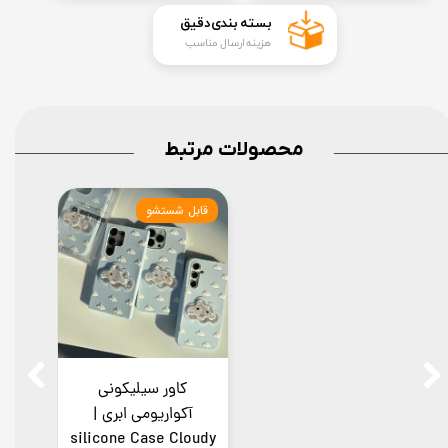
​بسته بندی دقیق​​​​​​​
هزینه ارسال مناسب
محصولات مرتبط
قابل شستشو
کاور سیلیکونی
آکواریومی ابری |
silicone Case Cloudy