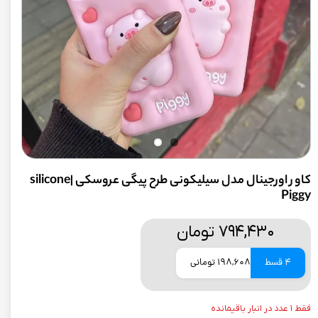
کاور اورجینال مدل سیلیکونی طرح پیگی عروسکی |silicone
Piggy
۷۹۴,۴۳۰ تومان
4 قسط
198,608 تومانی
فقط ۱ عدد در انبار باقیمانده