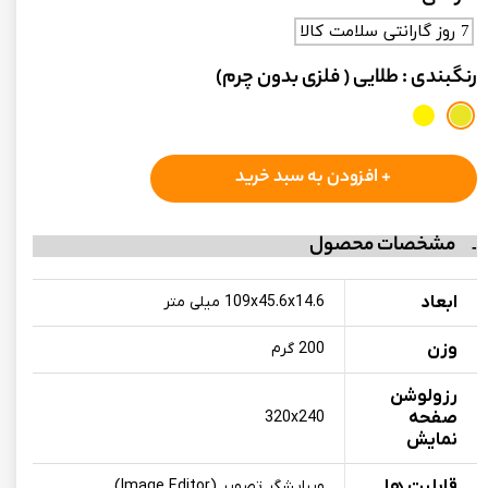
7 روز گارانتی سلامت کالا
رنگبندی
: طلایی ( فلزی بدون چرم)
+ افزودن به سبد خرید
مشخصات محصول
ابعاد
وزن
200 گرم
رزولوشن
صفحه
320x240
نمایش
قابلیت ها
ویرایشگر تصویر (‏Image Editor‏)