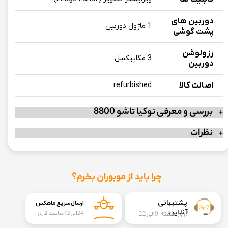
دوربین های
1 ماژول دوربین
پشت گوشی
رزولوشن
3 مگاپیکسل
دوربین
اصالت کالا
refurbished
بررسی و معرفی نوکیا تاشو 8800
نظرات
چرا باید از موبوران بخرم؟
​​پشتیبانی
ارسال سریع ماهکس
آنلاین
7روز هفته 9الی22
24الی72 ساعت کاری