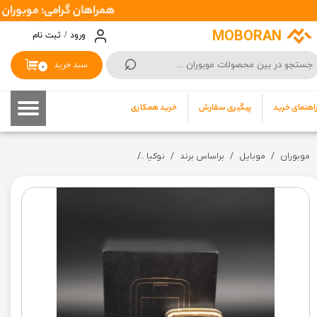
همراهان گرامی: موبوران سفارشات شما را در اسرع وقت ( 1 تا 2 روز کار
حساب کاربری من
MOBORAN
ورود
/
ثبت نام
⌕
تغییر گذر واژه
سبد خرید
۰
سفارشات
اهنمای خرید
پیگیری سفارش
خرید همکاری
خروج از حساب کاربری
موبوران
موبایل
براساس برند
نوکیا
نوکیا رجیستر شده (بدون گارانتی)