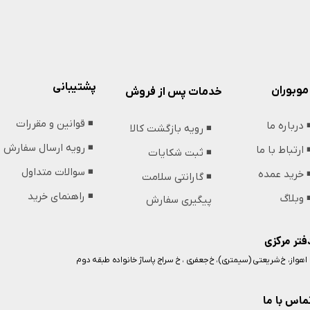
پشتیبانی
موبوران
خدمات پس از فروش
◾️ قوانین و مقررات
️ درباره ما
◾️ رویه بازگشت کالا
◾️ رویه ارسال سفارش
️ ارتباط با ما
◾️ ثبت شکایات
◾️ سوالات متداول
️ خرید عمده
◾️ گارانتی سلامت
◾️ راهنمای خرید
️ وبلاگ
پیگیری سفارش
فتر مرکزی
️ اهواز، خ شریعتی (سیمتری)، خ جعفری ، خ سراج پاساژ خانواده طبقه دوم
ماس با ما