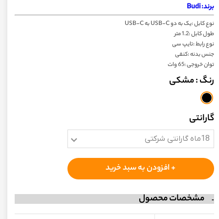
برند: Budi
نوع کابل :یک به دو ‌USB-C به ‌USB-C
طول کابل :1.2 متر
نوع رابط :تایپ سی
جنس بدنه :کنفی
توان خروجی :65 وات
رنگ
: مشکی
گارانتی
18ماه گارانتی شرکتی
+ افزودن به سبد خرید
مشخصات محصول