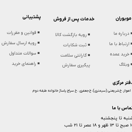
پشتیبانی
موبوران
خدمات پس از فروش
◾️ قوانین و مقررات
️ درباره ما
◾️ رویه بازگشت کالا
◾️ رویه ارسال سفارش
️ ارتباط با ما
◾️ ثبت شکایات
◾️ سوالات متداول
️ خرید عمده
◾️ گارانتی سلامت
◾️ راهنمای خرید
️ وبلاگ
پیگیری سفارش
فتر مرکزی
️ اهواز، خ شریعتی (سیمتری)، خ جعفری ، خ سراج پاساژ خانواده طبقه دوم
ماس با ما
نبه تا پنجشنبه
 و 18 عصر تا 21 شب