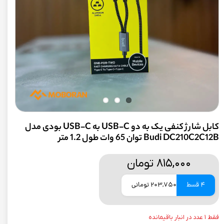
کابل شارژ کنفی یک به دو ‌USB-C به ‌USB-C بودی مدل
Budi DC210C2C12B توان 65 وات طول 1.2 متر
۸۱۵,۰۰۰ تومان
4 قسط
203,750 تومانی
فقط ۱ عدد در انبار باقیمانده