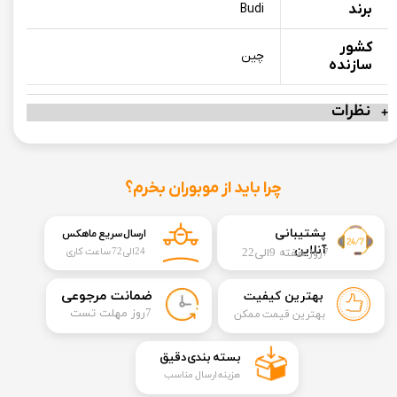
برند
Budi
کشور
چین
سازنده
نظرات
چرا باید از موبوران بخرم؟
​​پشتیبانی
ارسال سریع ماهکس
آنلاین
7روز هفته 9الی22
24الی72 ساعت کاری
​ضمانت مرجوعی
بهترین کیفیت
​7روز مهلت تست
بهترین قیمت ممکن
​بسته بندی دقیق​​​​​​​
هزینه ارسال مناسب