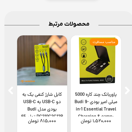
محصولات مرتبط
مناسب مسافرت
پاوربانک چند کاره 5000
کابل شارژ کنفی یک به
پاو
میلی امپر بودی Budi 9-
دو ‌USB-C به ‌USB-C
in-1 Essential Travel
بودی مدل Budi
Charging & camp;
DC210C2C12B توان 65
۱,۵۲۰,۰۰۰ تومان
۸۱۵,۰۰۰ تومان
۰۰۰
Data
وات طول 1.2 متر
18 م