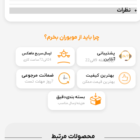
نظرات
چرا باید از موبوران بخرم؟
​​پشتیبانی
ارسال سریع ماهکس
آنلاین
7روز هفته 9الی22
24الی72 ساعت کاری
​ضمانت مرجوعی
بهترین کیفیت
​7روز مهلت تست
بهترین قیمت ممکن
​بسته بندی دقیق​​​​​​​
هزینه ارسال مناسب
محصولات مرتبط