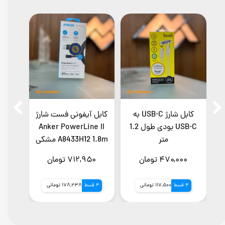
ژ
کابل شارژ USB-C به
کابل آیفونی فست شارژ
‌USB-C بودی طول 1.2
Anker PowerLine II
USB-C
متر
A8433H12 1.8m مشکی
ging
۴۷۰,۰۰۰ تومان
۷۱۲,۹۵۰ تومان
,۰۰۰
4 قسط
117,500 تومانی
4 قسط
178,238 تومانی
4 قسط