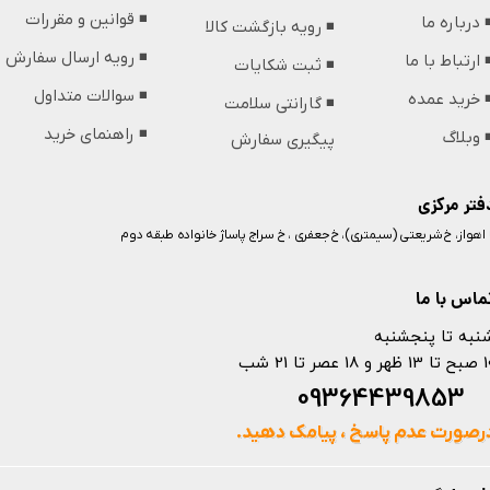
◾️ قوانین و مقررات
️ درباره ما
◾️ رویه بازگشت کالا
◾️ رویه ارسال سفارش
️ ارتباط با ما
◾️ ثبت شکایات
◾️ سوالات متداول
️ خرید عمده
◾️ گارانتی سلامت
◾️ راهنمای خرید
️ وبلاگ
پیگیری سفارش
فتر مرکزی
️ اهواز، خ شریعتی (سیمتری)، خ جعفری ، خ سراج پاساژ خانواده طبقه دوم
ماس با ما
نبه تا پنجشنبه
 و 18 عصر تا 21 شب
093644398
رصورت عدم پاسخ ، پیامک دهید.