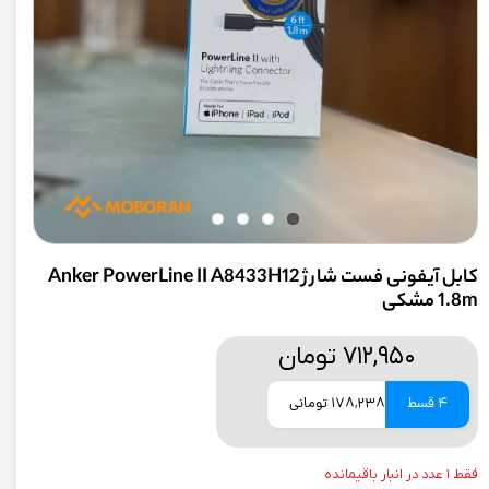
کابل آیفونی فست شارژ Anker PowerLine II A8433H12
1.8m مشکی
۷۱۲,۹۵۰ تومان
4 قسط
178,238 تومانی
فقط ۱ عدد در انبار باقیمانده