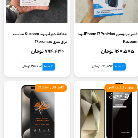
گلس پرایوسی iPhone 17Pro Max برند
محافظ دور لنز برند Kuzoom مناسب
Kuzoom
برای سری 17promax
۹۶۷,۵۷۵ تومان
۷۹۴,۴۳۰ تومان
4 قسط
241,894 تومانی
4 قسط
198,608 تومانی
بهترین کیفیت گلس
گلس انتی استاتیک