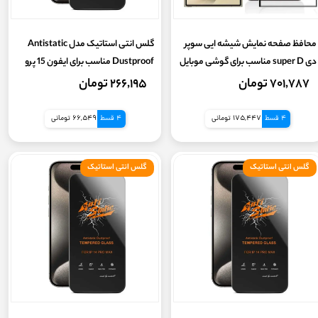
محافظ صفحه نمایش شیشه ایی سوپر
گلس انتی استاتیک مدل Antistatic
دی super D مناسب برای گوشی موبایل
Dustproof مناسب برای ایفون 15 پرو
سامسونگ Galaxy S24ULTRA
مکس
۷۰۱,۷۸۷ تومان
۲۶۶,۱۹۵ تومان
4 قسط
175,447 تومانی
4 قسط
66,549 تومانی
گلس انتی استاتیک
گلس انتی استاتیک