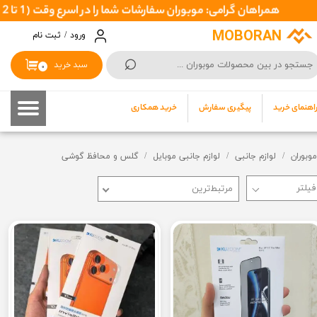
اهان گرامی: موبوران سفارشات شما را در اسرع وقت ( 1 تا 2 روز کاری ) ارسال میکند تا نهایتا بین 3 تا 7 روزکاری بدستتان برسد
حساب کاربری من
MOBORAN
ورود
/
ثبت نام
⌕
تغییر گذر واژه
سبد خرید
۰
سفارشات
اهنمای خرید
پیگیری سفارش
خرید همکاری
خروج از حساب کاربری
موبوران
لوازم جانبی
لوازم جانبی موبایل
گلس و محافظ گوشی
مرتبط‌ترین