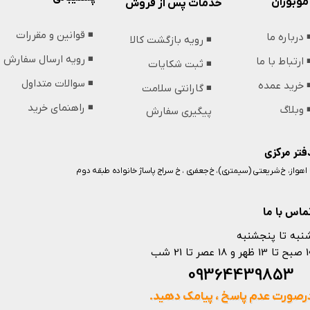
موبوران
خدمات پس از فروش
◾️ قوانین و مقررات
️ درباره ما
◾️ رویه بازگشت کالا
◾️ رویه ارسال سفارش
️ ارتباط با ما
◾️ ثبت شکایات
◾️ سوالات متداول
️ خرید عمده
◾️ گارانتی سلامت
◾️ راهنمای خرید
️ وبلاگ
پیگیری سفارش
فتر مرکزی
️ اهواز، خ شریعتی (سیمتری)، خ جعفری ، خ سراج پاساژ خانواده طبقه دوم
ماس با ما
نبه تا پنجشنبه
 و 18 عصر تا 21 شب
093644398
رصورت عدم پاسخ ، پیامک دهید.