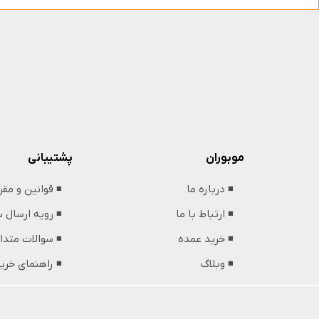
پشتیبانی
موبوران
◾️ قوانین و مق
◾️ درباره ما
◾️ رویه ارسال
◾️ ارتباط با ما
◾️ سوالات متدا
◾️ خرید عمده
◾️ راهنمای خری
◾️ وبلاگ