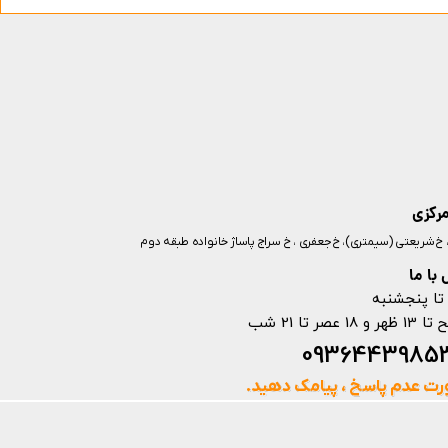
مرکزی
ز، خ شریعتی (سیمتری)، خ جعفری ، خ سراج پاساژ خانواده طبقه دوم
با ما
تا پنجشنبه
ت عدم پاسخ ، پیامک دهید.