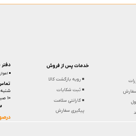
دفتر 
خدمات پس از فروش
◾️ اهوا
◾️ رویه بازگشت کالا
ررات
تماس 
شنبه 
◾️ ثبت شکایات
 سفارش
10 صبح تا 13 ظهر و 18 عصر تا 21 شب
◾️ گارانتی سلامت
ول
09364439853
پیگیری سفارش
د
درصور