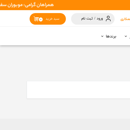
همراهان گرامی: موبوران سفارشات شما را در اسرع وقت ( 1 تا 2 روز کاری ) ارس
ورود
/
ثبت نام
مکاری
سبد خرید
۰
حساب کاربری
من
برندها
تغییر گذر واژه
سفارشات
خروج از حساب
کاربری