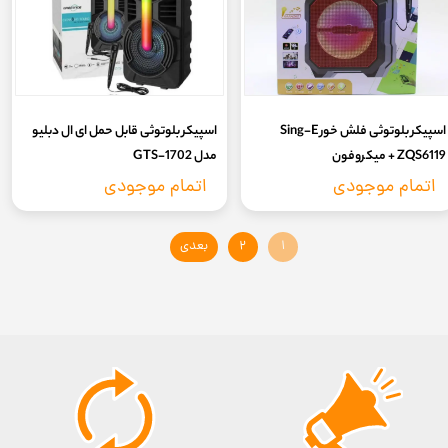
اسپیکر بلوتوثی فلش خور Sing-E
اسپیکر بلوتوثی قابل حمل ای ال دبلیو
ZQS6119 + میکروفون
مدل 1702-GTS‏
اتمام موجودی
اتمام موجودی
۱
۲
بعدی