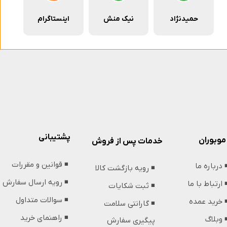
حمیدنژاد
نیک منش
اینستاگرام
پشتیبانی
موبوران
خدمات پس از فروش
◾️ قوانین و مقررات
️ درباره ما
◾️ رویه بازگشت کالا
◾️ رویه ارسال سفارش
️ ارتباط با ما
◾️ ثبت شکایات
◾️ سوالات متداول
️ خرید عمده
◾️ گارانتی سلامت
◾️ راهنمای خرید
️ وبلاگ
پیگیری سفارش