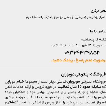
فتر مرکزی
️ اهواز، خ شریعتی (سیمتری)، خ جعفری ، خ سراج پاساژ خانواده طبقه دوم
ماس با ما
نبه تا پنجشنبه
 و 18 عصر تا 21 شب
093644398
رصورت عدم پاسخ ، پیامک دهید.
فروشگاه اینترنتی موبوران
موبوران
فروشگاه اینترنتی
خدمتی دیگر است از
مجموعه خیام موبایل
که
سابقه حدود 10 سال فعالیت
در حوزه فروش و ارائه خدمات تلفن
های همراه و لوازم جانبی برای مشتریان نهایی خود و همکاران خرده
فروش را در کارنامه خود دارد. ایــن مجموعه ابتـدا در قلب خوزستان شهر
"مشتری
اهــواز فعالیت میدانی خود را آغـاز و پس از اندکـی با شعار