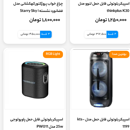
اسپیکر بلوتوثی قابل حمل لنوو مدل
چراغ خواب پروژکتور کهکشانی مدل
thinkplus K30
فضانورد نشسته ا Starry Sky
Projector LED Astronaut Light
۱,۲۵۰,۰۰۰ تومان
۱,۸۰۰,۰۰۰ تومان
Laser
4 قسط
312,500 تومانی
4 قسط
450,000 تومانی
بهترین صدا
RGB Light
اسپیکر بلوتوثی قابل حمل مدل kts-
اسپیکر بلوتوثی قابل حمل پاورولوجی
1199
25w مدل PW011