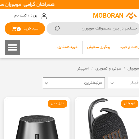
همراهان گرامی: موبوران سفارشات شما را در اسرع وقت ( 1 تا 2 روز کاری ) ارسال میکند تا 
حساب کاربری من
MOBORAN
ورود
/
ثبت نام
⌕
تغییر گذر واژه
سبد خرید
۰
سفارشات
اهنمای خرید
پیگیری سفارش
خرید همکاری
خروج از حساب کاربری
موبوران
صوتی و تصویری
اسپیکر
مرتبط‌ترین
اورجینال
قابل حمل