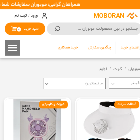
همراهان گرامی: موبوران سفارشات شما را در اسرع وقت ( 1 تا 2 روز کاری ) ارسال میکند تا نهایتا بین 3
حساب کاربری من
MOBORAN
ورود
/
ثبت نام
⌕
تغییر گذر واژه
سبد خرید
۰
سفارشات
اهنمای خرید
پیگیری سفارش
خرید همکاری
خروج از حساب کاربری
موبوران
گجت
لوازم
مرتبط‌ترین
3 حالت سرعت
کوچک و کاربردی