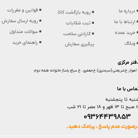
◾️ قوانین و مقررات
️ درباره ما
◾️ رویه بازگشت کالا
◾️ رویه ارسال سفارش
️ ارتباط با ما
◾️ ثبت شکایات
◾️ سوالات متداول
️ خرید عمده
◾️ گارانتی سلامت
◾️ راهنمای خرید
️ وبلاگ
پیگیری سفارش
فتر مرکزی
️ اهواز، خ شریعتی (سیمتری)، خ جعفری ، خ سراج پاساژ خانواده طبقه دوم
ماس با ما
نبه تا پنجشنبه
 و 18 عصر تا 21 شب
093644398
رصورت عدم پاسخ ، پیامک دهید.