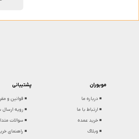
پشتیبانی
موبوران
◾️ قوانین و مق
◾️ درباره ما
◾️ رویه ارسال
◾️ ارتباط با ما
◾️ سوالات متدا
◾️ خرید عمده
◾️ راهنمای خری
◾️ وبلاگ