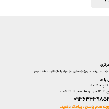
مرکزی
ز، خ شریعتی (سیمتری)، خ جعفری ، خ سراج پاساژ خانواده طبقه دوم
با ما
تا پنجشنبه
ت عدم پاسخ ، پیامک دهید.