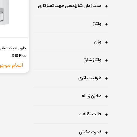
مدت زمان شارژدهی جهت تمیزکاری
ولتاژ
وزن
X10 Plus
ولتاژ شارژ
اتمام موج
طرفیت باتری
مخزن زباله
حالت نظافت
قدرت مکش