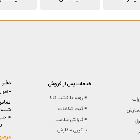
دفتر 
خدمات پس از فروش
◾️ اهوا
◾️ رویه بازگشت کالا
ررات
تماس 
شنبه 
◾️ ثبت شکایات
 سفارش
10 صبح تا 13 ظهر و 18 عصر تا 21 شب
◾️ گارانتی سلامت
ول
09364439853
پیگیری سفارش
د
درصور