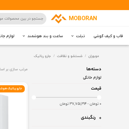
MOBORAN
قاب و کیف گوشی
تبلت
ساعت و بند هوشمند
لوازم جان
کامپیوتر All in one
موبوران
شستشو و نظافت
جارو رباتیک
دسته‌ها
مرتب سازی بر اس
لوازم خانگی
قیمت
جارو رباتیک هوشم
۰ تومان - ۳۷,۷۵۱,۳۱۴ تومان
رنگبندی