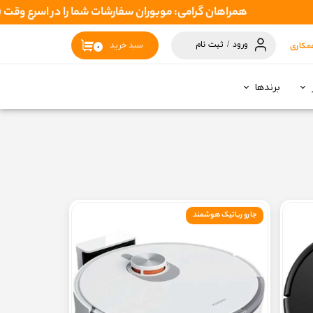
همراهان گرامی: موبوران سفارشات شما را در اسرع وقت ( 1 تا 2 روز کاری ) ارسال میکند تا نهایتا بین 3 تا 7 روزکاری بدستتان برسد
ورود
/
ثبت نام
مکاری
سبد خرید
۰
حساب کاربری
من
برندها
تغییر گذر واژه
سفارشات
خروج از حساب
کاربری
جارو رباتیک هوشمند